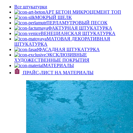
Все штукатурки
АРТ БЕТОН МИКРОЦЕМЕНТ
ТОП
МОКРЫЙ ШЕЛК
ПЕРЛАМУТРОВЫЙ ПЕСОК
ФАКТУРНАЯ ШТУКАТУРКА
ВЕНЕЦИАНСКАЯ ШТУКАТУРКА
МАТОВАЯ ДЕКОРАТИВНАЯ
ШТУКАТУРКА
ФАСАДНАЯ ШТУКАТУРКА
ЭКСКЛЮЗИВНЫЕ
ХУДОЖЕСТВЕННЫЕ ПОКРЫТИЯ
МАТЕРИАЛЫ
ПРАЙС-ЛИСТ НА МАТЕРИАЛЫ