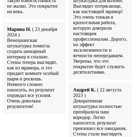
такую износостойкость
штукатурка для колонн.
не жалко. Это покрытие
Выглядит потрясающе,
на века.
как настоящий мрамор!
Это очень тонкая и
кропотливая работа,
которую доверили
Марина Н.
( 23 декабря
настоящим
2024 )
профессионалам. Дорого,
Венецианская
но эффект
штукатурка помогла
эксклюзивности и
создать шикарный
вечности непередаваем.
интерьер в спальне.
Уверены, что это
Стены теперь выглядят,
покрытие будет служить
как из мрамора, и это
десятилетиями.
придает комнате особый
шарм и роскошь.
Немного сложно
наносить, но результат
Андрей К.
( 22 августа
оправдал все усилия.
2023 )
Очень довольна
Декоративная
результатом!
штукатурка полностью
преобразила наш
коридор. Легко
наносится, результат
превзошел все ожидания.
Стены стали выглядеть