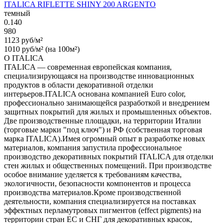
ITALICA RIFLETTE SHINY 200 ARGENTO
темный
0.140
980
1123 руб/м²
1010 руб/м² (на 100м²)
О ITALICA
ITALICA — современная европейская компания,
специализирующаяся на производстве инновационных
продуктов в области декоративной отделки
интерьеров.ITALICA основана компанией Euro color,
профессионально занимающейся разработкой и внедрением
защитных покрытий для жилых и промышленных объектов.
Две производственные площадки, на территории Италии
(торговые марки "под ключ") и РФ (собственная торговая
марка ITALICA).Имея огромный опыт в разработке новых
материалов, компания запустила профессиональное
производство декоративных покрытий ITALICA для отделки
стен жилых и общественных помещений. При производстве
особое внимание уделяется к требованиям качества,
экологичности, безопасности компонентов и процесса
производства материалов.Кроме производственной
деятельности, компания специализируется на поставках
эффектных перламутровых пигментов (effect pigments) на
территории стран ЕС и СНГ для декоративных красок,