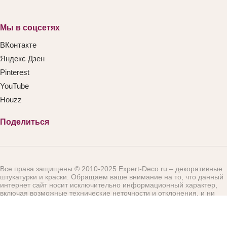
Мы в соцсетях
ВКонтакте
Яндекс Дзен
Pinterest
YouTube
Houzz
Поделиться
Все права защищены © 2010-2025 Expert-Deco.ru – декоративные
штукатурки и краски. Обращаем ваше внимание на то, что данный
интернет сайт носит исключительно информационный характер,
включая возможные технические неточности и отклонения, и ни
при каких условиях не является публичной офертой,
определяемой положениями Статьи 437 (2) Гражданского кодекса
Российской Федерации. Цены на материалы и работы указаны в
рублях без НДС, цена на целые упаковки материалов указана без