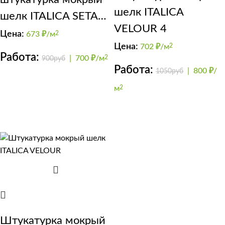
шелк ITALICA
шелк ITALICA SETA
VELOUR 4
DELICATO
Цена:
673
₽/м
2
Цена:
702
₽/м
2
Работа:
|
700 ₽/м
2
900руб
Работа:
|
800 ₽/
1050руб
м
2
Штукатурка мокрый