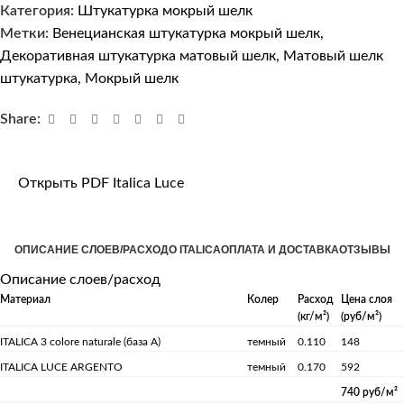
Категория:
Штукатурка мокрый шелк
Метки:
Венецианская штукатурка мокрый шелк
,
Декоративная штукатурка матовый шелк
,
Матовый шелк
штукатурка
,
Мокрый шелк
Share:
Открыть PDF Italica Luce
ОПИСАНИЕ СЛОЕВ/РАСХОД
О ITALICA
ОПЛАТА И ДОСТАВКА
ОТЗЫВЫ
Описание слоев/расход
Материал
Колер
Расход
Цена слоя
(кг/м²)
(руб/м²)
ITALICA 3 colore naturale (база А)
темный
0.110
148
ITALICA LUCE ARGENTO
темный
0.170
592
740 руб/м²