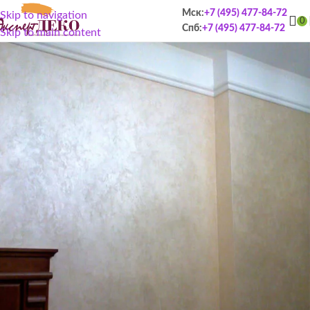
Мск:
+7 (495) 477-84-72
Skip to navigation
0
Спб:
+7 (495) 477-84-72
Skip to main content