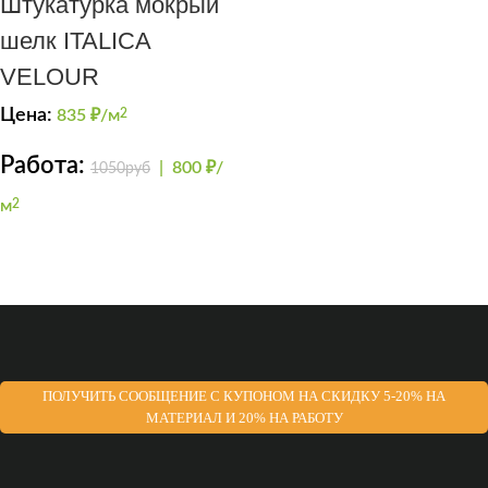
Штукатурка мокрый
шелк ITALICA
VELOUR
Цена:
835
₽/м
2
Работа:
|
800 ₽/
1050руб
м
2
ПОЛУЧИТЬ СООБЩЕНИЕ С КУПОНОМ НА СКИДКУ 5-20% НА
МАТЕРИАЛ И 20% НА РАБОТУ