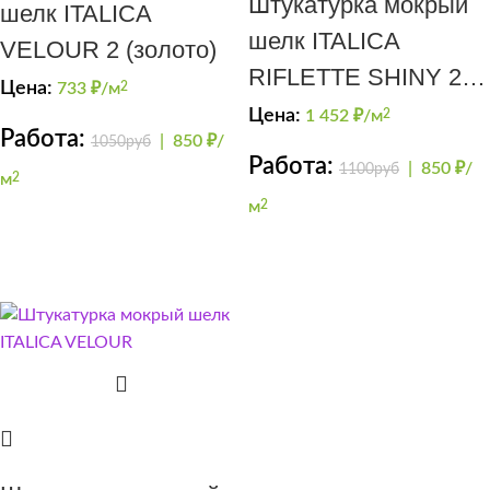
Штукатурка мокрый
шелк ITALICA
шелк ITALICA
VELOUR 2 (золото)
RIFLETTE SHINY 200
Цена:
733
₽/м
2
(кельма)
Цена:
1 452
₽/м
2
Работа:
|
850 ₽/
1050руб
Работа:
|
850 ₽/
1100руб
м
2
м
2