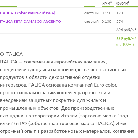
(кг/м²)
(руб/м²)
ITALICA 3 colore naturale (база А)
светлый
0.110
120
ITALICA SETA DAMASCO ARGENTO
светлый
0.130
574
694 руб/м²
659 руб/м²
(на 100м²)
О ITALICA
ITALICA — современная европейская компания,
специализирующаяся на производстве инновационных
продуктов в области декоративной отделки
интерьеров.ITALICA основана компанией Euro color,
профессионально занимающейся разработкой и
внедрением защитных покрытий для жилых и
промышленных объектов. Две производственные
площадки, на территории Италии (торговые марки "под
ключ") и РФ (собственная торговая марка ITALICA).Имея
огромный опыт в разработке новых материалов, компания