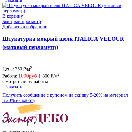
Заказать
В корзину
Быстрый просмотр
Добавить в избранное
Штукатурка мокрый шелк ITALICA VELOUR
(матовый перламутр)
2
Цена:
750
₽/м
2
1000руб
Работа:
|
800 ₽/м
Смотреть цену работы
Заказать
Получить сообщение с купоном на скидку 5-20% на материал
и 20% на работу