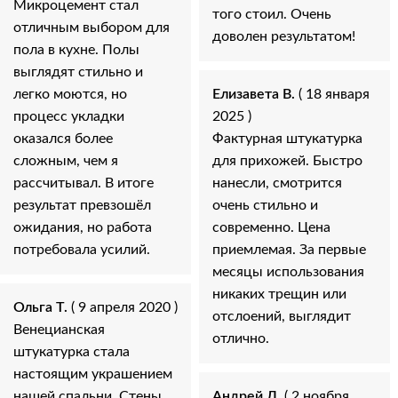
Микроцемент стал
того стоил. Очень
отличным выбором для
доволен результатом!
пола в кухне. Полы
выглядят стильно и
легко моются, но
Елизавета В.
( 18 января
процесс укладки
2025 )
оказался более
Фактурная штукатурка
сложным, чем я
для прихожей. Быстро
рассчитывал. В итоге
нанесли, смотрится
результат превзошёл
очень стильно и
ожидания, но работа
современно. Цена
потребовала усилий.
приемлемая. За первые
месяцы использования
никаких трещин или
Ольга Т.
( 9 апреля 2020 )
отслоений, выглядит
Венецианская
отлично.
штукатурка стала
настоящим украшением
нашей спальни. Стены
Андрей Л.
( 2 ноября