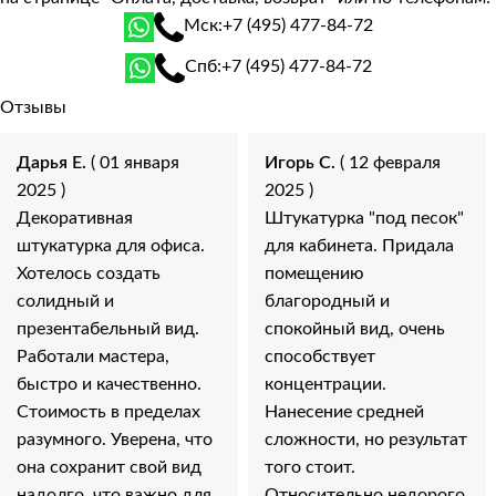
Мск:
+7 (495) 477-84-72
Спб:
+7 (495) 477-84-72
Отзывы
Дарья Е.
( 01 января
Игорь С.
( 12 февраля
2025 )
2025 )
Декоративная
Штукатурка "под песок"
штукатурка для офиса.
для кабинета. Придала
Хотелось создать
помещению
солидный и
благородный и
презентабельный вид.
спокойный вид, очень
Работали мастера,
способствует
быстро и качественно.
концентрации.
Стоимость в пределах
Нанесение средней
разумного. Уверена, что
сложности, но результат
она сохранит свой вид
того стоит.
надолго, что важно для
Относительно недорого,