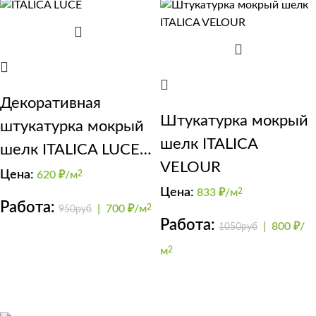
Декоративная
Штукатурка мокрый
штукатурка мокрый
шелк ITALICA
шелк ITALICA LUCE
VELOUR
(вьюжка)
Цена:
620
₽/м
2
Цена:
833
₽/м
2
Работа:
|
700 ₽/м
2
950руб
Работа:
|
800 ₽/
1050руб
м
2