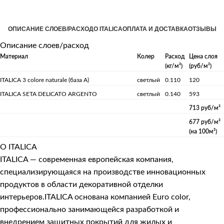
ОПИСАНИЕ СЛОЕВ/РАСХОД
О ITALICA
ОПЛАТА И ДОСТАВКА
ОТЗЫВЫ
Описание слоев/расход
Материал
Колер
Расход
Цена слоя
(кг/м²)
(руб/м²)
ITALICA 3 colore naturale (база А)
светлый
0.110
120
ITALICA SETA DELICATO ARGENTO
светлый
0.140
593
713 руб/м²
677 руб/м²
(на 100м²)
О ITALICA
ITALICA — современная европейская компания,
специализирующаяся на производстве инновационных
продуктов в области декоративной отделки
интерьеров.ITALICA основана компанией Euro color,
профессионально занимающейся разработкой и
внедрением защитных покрытий для жилых и