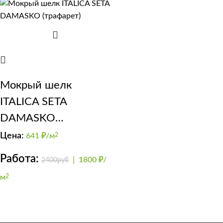
Мокрый шелк
ITALICA SETA
DAMASKO
(трафарет)
Цена:
641
₽/м
2
Работа:
|
1800 ₽/
2400руб
м
2