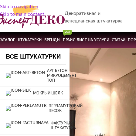
Skip to navigation
Декоративная и
Skip to main content
венецианская штукатурка
-20%
КАТАЛОГ ШТУКАТУРКИ
БРЕНДЫ
ПРАЙС-ЛИСТ НА УСЛУГИ
СТАТЬИ
ПО
ВСЕ ШТУКАТУРКИ
АРТ БЕТОН
МИКРОЦЕМЕНТ
ТОП
МОКРЫЙ ШЕЛК
ПЕРЛАМУТРОВЫЙ
ПЕСОК
ФАКТУРНАЯ
ШТУКАТУРКА