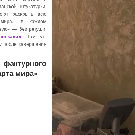
анской штукатурки.
еют раскрыть всю
а мира» в каждом
ивую» — без ретуши,
ram-канал
. Там мы
у после завершения
фактурного
рта мира»