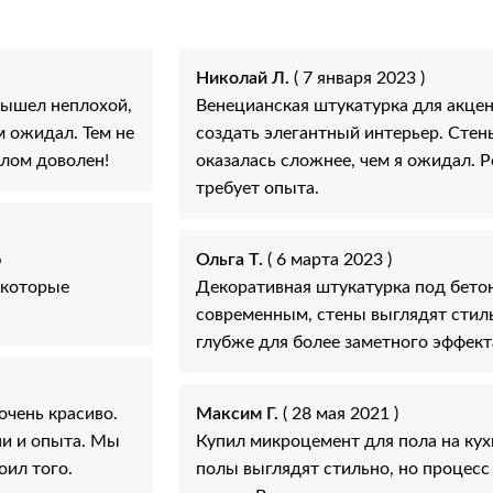
Николай Л.
( 7 января 2023 )
вышел неплохой,
Венецианская штукатурка для акцен
м ожидал. Тем не
создать элегантный интерьер. Стен
елом доволен!
оказалась сложнее, чем я ожидал. Р
требует опыта.
ю
Ольга Т.
( 6 марта 2023 )
екоторые
Декоративная штукатурка под бетон
современным, стены выглядят стиль
глубже для более заметного эффект
очень красиво.
Максим Г.
( 28 мая 2021 )
ни и опыта. Мы
Купил микроцемент для пола на кух
оил того.
полы выглядят стильно, но процесс 