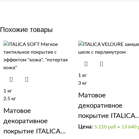
Похожие товары
1 кг
3 кг
1 кг
Матовое
2.5 кг
декоративное
Матовое
покрытие ITALICA
декоративное
VELOUR
Цена:
5 210
руб
–
13 640
покрытие ITALICA