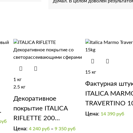
думал. В целом доволен результато
15 кг
1 кг
Фактурная шту
2.5 кг
ITALICA MARM
Декоративное
TRAVERTINO 1
покрытие ITALICA
Цена:
14 390
руб
RIFLETTE 200
руб
мерцающий бисер
Цена:
4 240
руб
–
9 350
руб