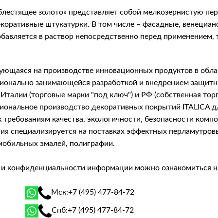
лестящее золото» представляет собой мелкозернистую пер
оративные штукатурки. В том числе – фасадные, венецианск
бавляется в раствор непосредственно перед применением,
рующаяся на производстве инновационных продуктов в обла
фессионально занимающейся разработкой и внедрением защ
Италии (торговые марки "под ключ") и РФ (собственная тор
сиональное производство декоративных покрытий ITALICA 
 требованиям качества, экологичности, безопасности комп
я специализируется на поставках эффектных перламутровых 
мобильных эмалей, полиграфии.
й и конфиденциальности информации можно ознакомиться 
Мск:
+7 (495) 477-84-72
Спб:
+7 (495) 477-84-72