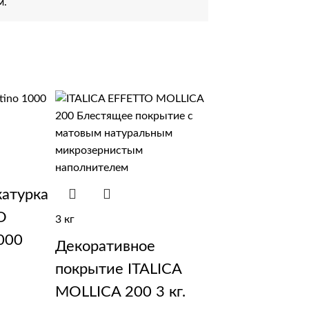
м.
катурка
O
3 кг
000
Декоративное
покрытие ITALICA
MOLLICA 200 3 кг.