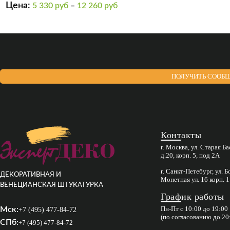
SOFT
Цена:
5 330
руб
–
12 260
руб
ПОЛУЧИТЬ СООБЩ
Контакты
г. Москва, ул. Старая Б
д.20, корп. 5, под 2А
г. Санкт-Петебург, ул. 
ДЕКОРАТИВНАЯ И
Монетная ул. 16 корп. 1
ВЕНЕЦИАНСКАЯ ШТУКАТУРКА
График работы
Пн-Пт с 10:00 до 19:00
Мск:
+7 (495) 477-84-72
(по согласованию до 20
СПб:
+7 (495) 477-84-72