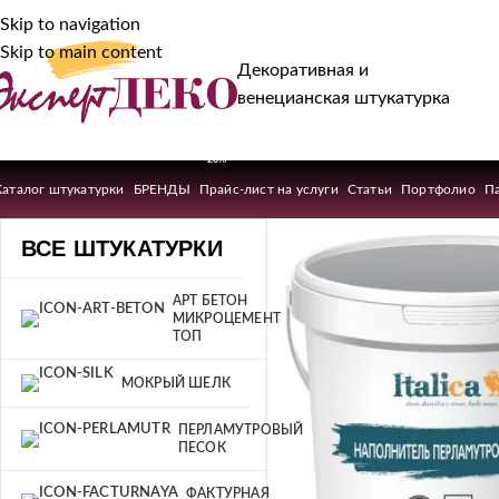
Skip to navigation
Skip to main content
Декоративная и
венецианская штукатурка
-20%
Каталог штукатурки
БРЕНДЫ
Прайс-лист на услуги
Статьи
Портфолио
П
ВСЕ ШТУКАТУРКИ
АРТ БЕТОН
МИКРОЦЕМЕНТ
ТОП
МОКРЫЙ ШЕЛК
ПЕРЛАМУТРОВЫЙ
ПЕСОК
ФАКТУРНАЯ