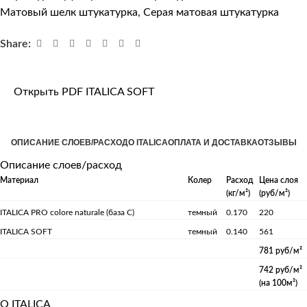
Матовый шелк штукатурка
,
Серая матовая штукатурка
Share:
Открыть PDF ITALICA SOFT
ОПИСАНИЕ СЛОЕВ/РАСХОД
О ITALICA
ОПЛАТА И ДОСТАВКА
ОТЗЫВЫ
Описание слоев/расход
Материал
Колер
Расход
Цена слоя
(кг/м²)
(руб/м²)
ITALICA PRO colore naturale (база С)
темный
0.170
220
ITALICA SOFT
темный
0.140
561
781 руб/м²
742 руб/м²
(на 100м²)
О ITALICA