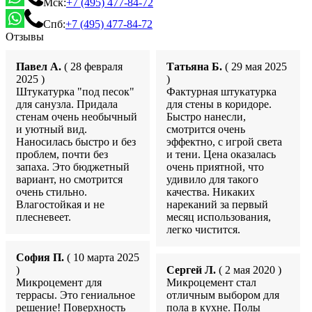
Мск:
+7 (495) 477-84-72
Спб:
+7 (495) 477-84-72
Отзывы
Павел А.
( 28 февраля
Татьяна Б.
( 29 мая 2025
2025 )
)
Штукатурка "под песок"
Фактурная штукатурка
для санузла. Придала
для стены в коридоре.
стенам очень необычный
Быстро нанесли,
и уютный вид.
смотрится очень
Наносилась быстро и без
эффектно, с игрой света
проблем, почти без
и тени. Цена оказалась
запаха. Это бюджетный
очень приятной, что
вариант, но смотрится
удивило для такого
очень стильно.
качества. Никаких
Влагостойкая и не
нареканий за первый
плесневеет.
месяц использования,
легко чистится.
София П.
( 10 марта 2025
)
Сергей Л.
( 2 мая 2020 )
Микроцемент для
Микроцемент стал
террасы. Это гениальное
отличным выбором для
решение! Поверхность
пола в кухне. Полы