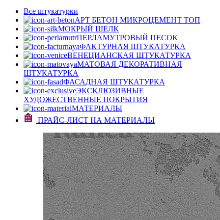
Все штукатурки
АРТ БЕТОН МИКРОЦЕМЕНТ
ТОП
МОКРЫЙ ШЕЛК
ПЕРЛАМУТРОВЫЙ ПЕСОК
ФАКТУРНАЯ ШТУКАТУРКА
ВЕНЕЦИАНСКАЯ ШТУКАТУРКА
МАТОВАЯ ДЕКОРАТИВНАЯ
ШТУКАТУРКА
ФАСАДНАЯ ШТУКАТУРКА
ЭКСКЛЮЗИВНЫЕ
ХУДОЖЕСТВЕННЫЕ ПОКРЫТИЯ
МАТЕРИАЛЫ
ПРАЙС-ЛИСТ НА МАТЕРИАЛЫ