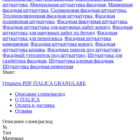
штукатурка
,
Минеральная штукатурка фасадная
,
Мраморная
фасадная штукатурка
,
Силиконовая фасадная штукатурка
,
Теплоизоляционная фасадная штукатурка
,
Фасадная
полимерная штукатурка
,
Фасадная фактурная штукатурка
,
Фасадная штукатурка для наружных работ короед
,
Фасадная
штукатурка для наружных работ по бетону
,
Фасадная
штукатурка для пеноплекса
,
Фасадная штукатурка
камешковая
,
Фасадная штукатурка короед
,
Фасадная
штукатурка крошка
,
Фасадные панели под штукатурку
,
Фасадный утеплитель под штукатурку
,
Штукатурка для
газобетона фасадная
,
Штукатурка клеевая фасадная
,
Штукатурка фасадная цементная
Share:
Открыть PDF ITALICA GRANULARE
Описание слоев/расход
О ITALICA
Оплата и доставка
Отзывы
Описание слоев/расход
№
Тип
Материал