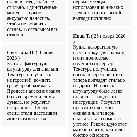
стали выглядеть более
первые месяцы
стильно. Единственный
использования никаких
минус — нужно
трещин или отслоений,
аккуратно наносить,
выглядит отлично.
чтобы не оставить
следов. В остальном всё
отлично.
Иван Т.
( 25 ноября 2020
)
Купил декоративную
Светлана П.
( 9 июля
штукатурку для спальни,
2023 )
и она полностью
Купила фактурную
изменила интерьер.
штукатурку для спальни.
Текстура получилась
Текстура получилась
очень интересной, стены
интересной, комната
теперь выглядят стильно
сразу преобразилась.
и дорого. Наносить
Процесс нанесения занял
штукатурку было легко,
больше времени, чем я
главное — следовать
думала, но результат
инструкции. Результат
понравился. Теперь
превзошел все мои
стены стали настоящим
ожидания, и теперь
акцентом комнаты.
спальня стала намного
уютнее. Рекомендую этот
материал всем, кто хочет
быстро обновить