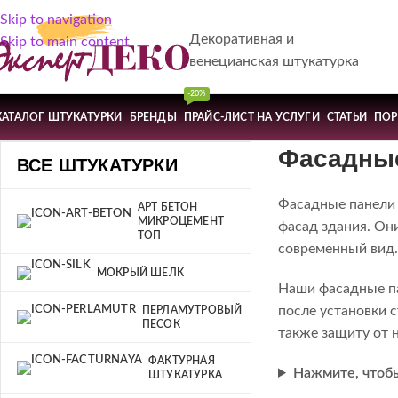
Skip to navigation
Декоративная и
Skip to main content
венецианская штукатурка
-20%
КАТАЛОГ ШТУКАТУРКИ
БРЕНДЫ
ПРАЙС-ЛИСТ НА УСЛУГИ
СТАТЬИ
ПО
Фасадные
ВСЕ ШТУКАТУРКИ
Фасадные панели 
АРТ БЕТОН
МИКРОЦЕМЕНТ
фасад здания. Он
ТОП
современный вид.
МОКРЫЙ ШЕЛК
Наши фасадные па
после установки 
ПЕРЛАМУТРОВЫЙ
ПЕСОК
также защиту от 
ФАКТУРНАЯ
Нажмите, чтоб
ШТУКАТУРКА