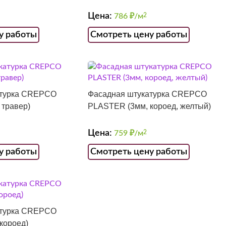
Цена:
786
₽/м
2
у работы
Смотреть цену работы
атурка CREPCO
Фасадная штукатурка CREPCO
 травер)
PLASTER (3мм, короед, желтый)
Цена:
759
₽/м
2
у работы
Смотреть цену работы
атурка CREPCO
короед)