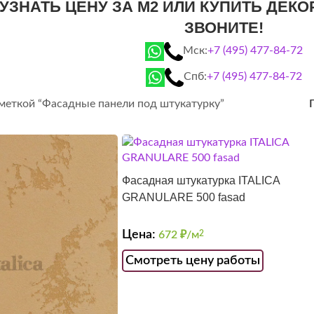
 УЗНАТЬ ЦЕНУ ЗА М2 ИЛИ КУПИТЬ ДЕК
ЗВОНИТЕ!
Мск:
+7 (495) 477-84-72
Спб:
+7 (495) 477-84-72
 меткой “Фасадные панели под штукатурку”
Фасадная штукатурка ITALICA
GRANULARE 500 fasad
Цена:
672
₽/м
2
Смотреть цену работы