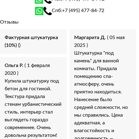
Спб:
+7 (495) 477-84-72
Отзывы
Фактурная штукатурка
Маргарита Д.
( 05 мая
(10%)
()
2025 )
Штукатурка "под
камень" для ванной
Ольга Р.
( 1 февраля
комнаты. Придала
2020 )
помещению спа-
Купила штукатурку под
атмосферу, очень
бетон для гостиной.
приятно находиться.
Текстура придала
Нанесение было
стенам урбанистический
средней сложности, но
стиль, интерьер стал
мы справились. Цена
выглядеть гораздо
адекватная, а
современнее. Очень
влагостойкость и
довольна результатом!
долговечность —