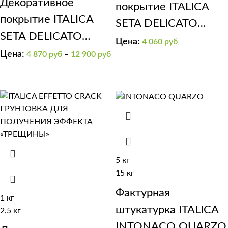
Декоративное
покрытие ITALICA
покрытие ITALICA
SETA DELICATO
SETA DELICATO
(эффект “мягкий
Цена:
4 060
руб
матовый шелк
Цена:
4 870
руб
–
12 900
руб
шелк”)(золотая)
ARGENTO
5 кг
15 кг
Фактурная
1 кг
штукатурка ITALICA
2.5 кг
INTONACO QUARZO