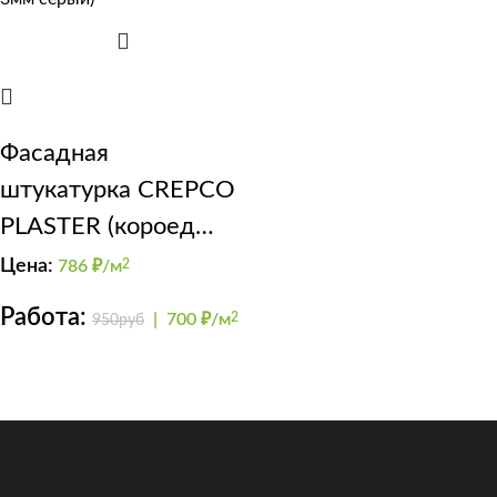
Фасадная
штукатурка CREPCO
PLASTER (короед
3мм серый)
Цена:
786
₽/м
2
Работа:
|
700 ₽/м
2
950руб