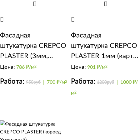
Фасадная
Фасадная
штукатурка CREPCO
штукатурка CREPCO
PLASTER (3мм,
PLASTER 1мм (карта
короед)
мира)
Цена:
Цена:
786
₽/м
2
901
₽/м
2
Работа:
Работа:
|
700 ₽/м
2
|
1000 ₽/
950руб
1200руб
м
2