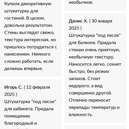
необычное.
Купила декоративную
штукатурку для
гостиной. В целом,
Денис Х.
( 30 января
довольна результатом.
2025 )
Стены выглядят свежо,
Штукатурка "под песок"
текстура интересная, но
для балкона. Придала
пришлось потрудиться с
стенам очень приятную,
нанесением. Немного
необычную текстуру.
сложно работать, если
Наносится легко, сохнет
делаешь впервые.
быстро, без резких
запахов. Стоит
недорого, а вид
Игорь С.
( 12 февраля
совершенно другой.
2025 )
Отлично переносит
Штукатурка "под песок"
перепады температур и
для кабинета. Придала
влажность.
помещению
благородный и