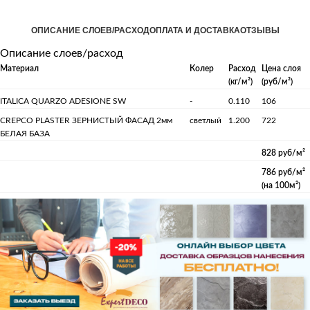
ОПИСАНИЕ СЛОЕВ/РАСХОД
ОПЛАТА И ДОСТАВКА
ОТЗЫВЫ
Описание слоев/расход
Материал
Колер
Расход
Цена слоя
(кг/м²)
(руб/м²)
ITALICA QUARZO ADESIONE SW
-
0.110
106
CREPCO PLASTER ЗЕРНИСТЫЙ ФАСАД 2мм
светлый
1.200
722
БЕЛАЯ БАЗА
828 руб/м²
786 руб/м²
(на 100м²)