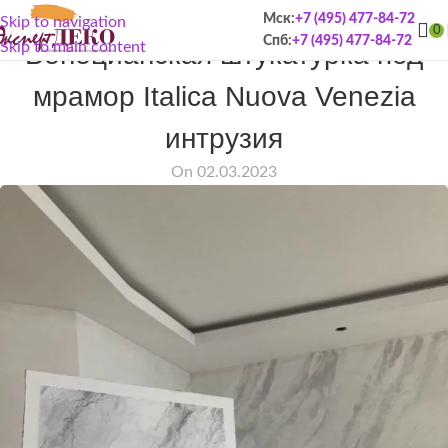
Мск:
+7 (495) 477-84-72
Skip to navigation
ПОРТФОЛИО
0
Спб:
+7 (495) 477-84-72
Венецианская штукатурка под
Skip to main content
мрамор Italica Nuova Venezia
интрузия
On 02.03.2023