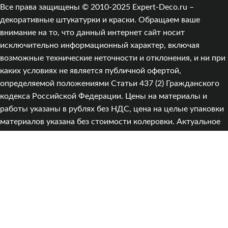
Все права защищены © 2010-2025 Expert-Deco.ru –
декоративные штукатурки и краски. Обращаем ваше
внимание на то, что данный интернет сайт носит
исключительно информационный характер, включая
возможные технические неточности и отклонения, и ни при
каких условиях не является публичной офертой,
определяемой положениями Статьи 437 (2) Гражданского
кодекса Российской Федерации. Цены на материалы и
работы указаны в рублях без НДС, цена на целые упаковки
материалов указана без стоимости колеровки. Актуальное
наличие товаров уточняется при подтверждении заказа.
Цвет товара на экране может отличаться от реального из‑за
особенностей цветопередачи мониторов. Для получения
подробной информации о стоимости товара и услуг,
пожалуйста, обращайтесь к менеджерам компании «Expert-
Deco». Информация о продавце: ИП Александров А. А.,
ИНН 333411895449, e-mail: info@expert-deco.ru, тел:
+74954778472.