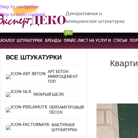
Skip to navigation
Декоративная и
Skip to main content
венецианская штукатурка
-20%
КАТАЛОГ ШТУКАТУРКИ
БРЕНДЫ
ПРАЙС-ЛИСТ НА УСЛУГИ
СТАТЬИ
ПО
ВСЕ ШТУКАТУРКИ
Кварти
АРТ БЕТОН
МИКРОЦЕМЕНТ
ТОП
МОКРЫЙ ШЕЛК
ПЕРЛАМУТРОВЫЙ
ПЕСОК
ФАКТУРНАЯ
ШТУКАТУРКА