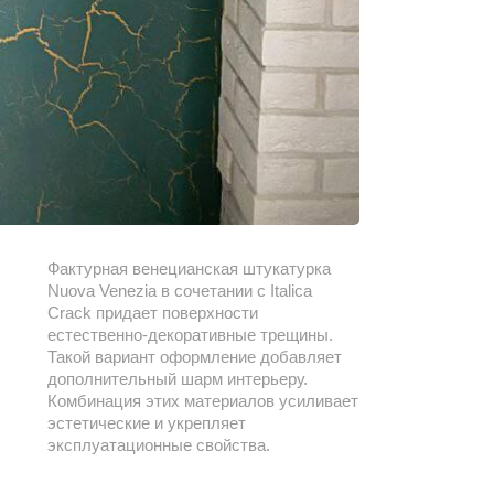
Фактурная венецианская штукатурка
Nuova Venezia в сочетании с Italica
Crack придает поверхности
естественно-декоративные трещины.
Такой вариант оформление добавляет
дополнительный шарм интерьеру.
Комбинация этих материалов усиливает
эстетические и укрепляет
эксплуатационные свойства.