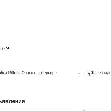
турка
lica Riflette Opaco в интерьере
г. Железнодо
ъявления