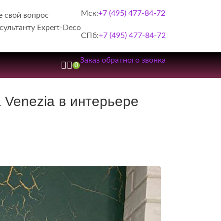
Мск:
+7 (495) 477-84-72
е свой вопрос
сультанту Expert-Deco
СПб:
+7 (495) 477-84-72
Заказ обратного звонка
0
a Venezia в интерьере