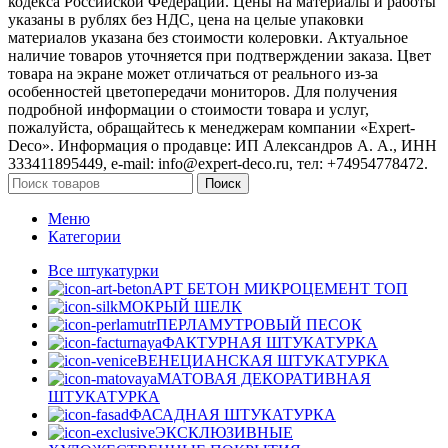
кодекса Российской Федерации. Цены на материалы и работы
указаны в рублях без НДС, цена на целые упаковки
материалов указана без стоимости колеровки. Актуальное
наличие товаров уточняется при подтверждении заказа. Цвет
товара на экране может отличаться от реального из‑за
особенностей цветопередачи мониторов. Для получения
подробной информации о стоимости товара и услуг,
пожалуйста, обращайтесь к менеджерам компании «Expert-
Deco». Информация о продавце: ИП Александров А. А., ИНН
333411895449, e-mail: info@expert-deco.ru, тел: +74954778472.
Поиск
Меню
Категории
Все штукатурки
АРТ БЕТОН МИКРОЦЕМЕНТ
ТОП
МОКРЫЙ ШЕЛК
ПЕРЛАМУТРОВЫЙ ПЕСОК
ФАКТУРНАЯ ШТУКАТУРКА
ВЕНЕЦИАНСКАЯ ШТУКАТУРКА
МАТОВАЯ ДЕКОРАТИВНАЯ
ШТУКАТУРКА
ФАСАДНАЯ ШТУКАТУРКА
ЭКСКЛЮЗИВНЫЕ