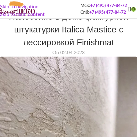
Мск:
+7 (495) 477-84-72
Skip to navigation
ПОРТФОЛИО
0
Спб:
+7 (495) 477-84-72
Нанесение в доме фактурной
Skip to main content
штукатурки Italica Mastice c
лессировкой Finishmat
On 02.04.2023