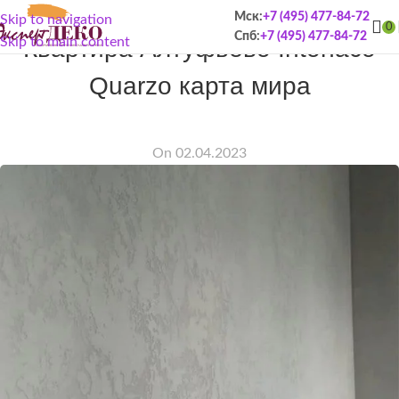
Мск:
+7 (495) 477-84-72
Skip to navigation
ПОРТФОЛИО
0
Спб:
+7 (495) 477-84-72
Квартира Алтуфьево Intonaco
Skip to main content
Quarzo карта мира
On 02.04.2023