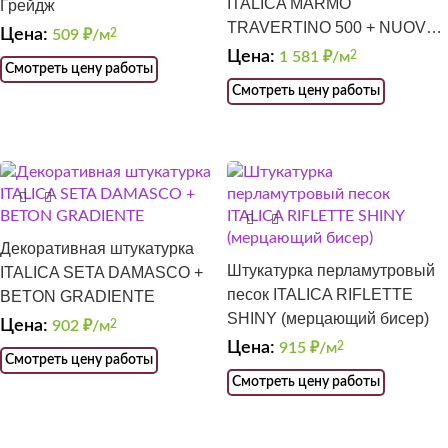
ITALICA MARMO
Грейдж
TRAVERTINO 500 + NUOVA
Цена:
509
₽/м
2
VENEZIA 1
Цена:
1 581
₽/м
2
Смотреть цену работы
Смотреть цену работы
Декоративная штукатурка
Штукатурка перламутровый
ITALICA SETA DAMASCO +
песок ITALICA RIFLETTE
BETON GRADIENTE
SHINY (мерцающий бисер)
Цена:
902
₽/м
2
Цена:
915
₽/м
2
Смотреть цену работы
Смотреть цену работы