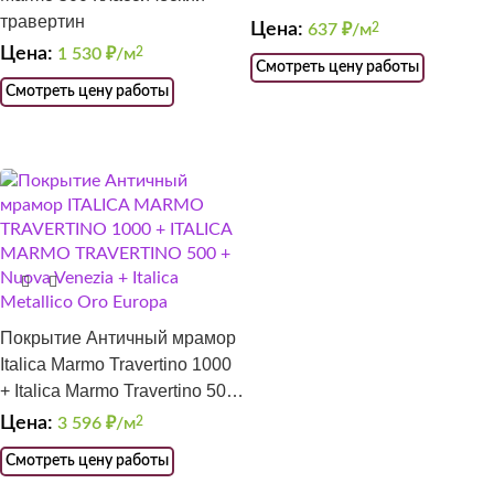
травертин
Цена:
637
₽/м
2
Цена:
1 530
₽/м
2
Смотреть цену работы
Смотреть цену работы
Покрытие Античный мрамор
Italica Marmo Travertino 1000
+ Italica Marmo Travertino 500
+ Nuova Venezia + Italica
Цена:
3 596
₽/м
2
Metallico Oro Europa
Смотреть цену работы