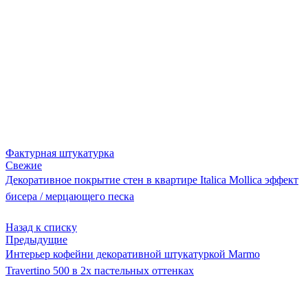
Фактурная штукатурка
Свежие
Декоративное покрытие стен в квартире Italica Mollica эффект
бисера / мерцающего песка
Назад к списку
Предыдущие
Интерьер кофейни декоративной штукатуркой Marmo
Travertino 500 в 2х пастельных оттенках