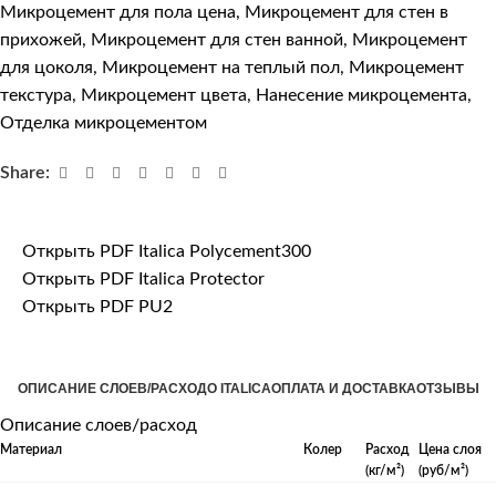
Микроцемент для пола цена
,
Микроцемент для стен в
прихожей
,
Микроцемент для стен ванной
,
Микроцемент
для цоколя
,
Микроцемент на теплый пол
,
Микроцемент
текстура
,
Микроцемент цвета
,
Нанесение микроцемента
,
Отделка микроцементом
Share:
Открыть PDF Italica Polycement300
Открыть PDF Italica Protector
Открыть PDF PU2
ОПИСАНИЕ СЛОЕВ/РАСХОД
О ITALICA
ОПЛАТА И ДОСТАВКА
ОТЗЫВЫ
Описание слоев/расход
Материал
Колер
Расход
Цена слоя
(кг/м²)
(руб/м²)