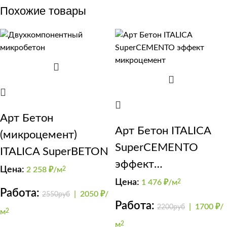
Похожие товары
Арт Бетон
Арт Бетон ITALICA
(микроцемент)
SuperCEMENTO
ITALICA SuperBETON
эффект
Цена:
2 258
₽/м
2
микроцемент
Цена:
1 476
₽/м
2
Работа:
|
2050 ₽/
2550руб
Работа:
|
1700 ₽/
2200руб
м
2
м
2