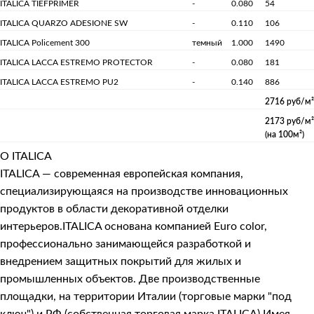
ITALICA TIEFPRIMER
-
0.080
54
ITALICA QUARZO ADESIONE SW
-
0.110
106
ITALICA Policement 300
темный
1.000
1490
ITALICA LACCA ESTREMO PROTECTOR
-
0.080
181
ITALICA LACCA ESTREMO PU2
-
0.140
886
2716 руб/м²
2173 руб/м²
(на 100м²)
О ITALICA
ITALICA — современная европейская компания,
специализирующаяся на производстве инновационных
продуктов в области декоративной отделки
интерьеров.ITALICA основана компанией Euro color,
профессионально занимающейся разработкой и
внедрением защитных покрытий для жилых и
промышленных объектов. Две производственные
площадки, на территории Италии (торговые марки "под
ключ") и РФ (собственная торговая марка ITALICA).Имея