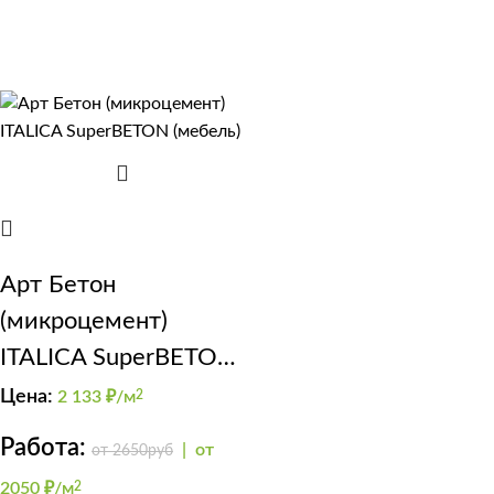
Арт Бетон
(микроцемент)
ITALICA SuperBETON
(мебель)
Цена:
2 133
₽/м
2
Работа:
|
от
от 2650руб
2050 ₽/м
2