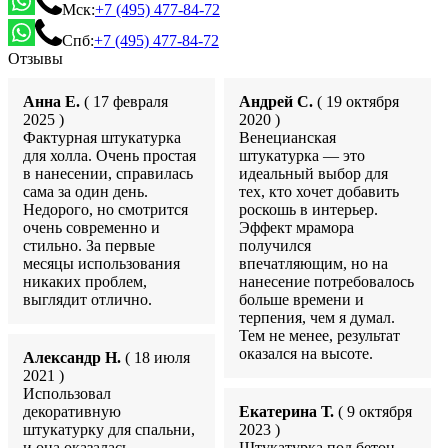
Мск:
+7 (495) 477-84-72
Спб:
+7 (495) 477-84-72
Отзывы
Анна Е.
( 17 февраля
Андрей С.
( 19 октября
2025 )
2020 )
Фактурная штукатурка
Венецианская
для холла. Очень простая
штукатурка — это
в нанесении, справилась
идеальный выбор для
сама за один день.
тех, кто хочет добавить
Недорого, но смотрится
роскошь в интерьер.
очень современно и
Эффект мрамора
стильно. За первые
получился
месяцы использования
впечатляющим, но на
никаких проблем,
нанесение потребовалось
выглядит отлично.
больше времени и
терпения, чем я думал.
Тем не менее, результат
оказался на высоте.
Александр Н.
( 18 июля
2021 )
Использовал
декоративную
Екатерина Т.
( 9 октября
штукатурку для спальни,
2023 )
и она оказалась
Штукатурка под бетон