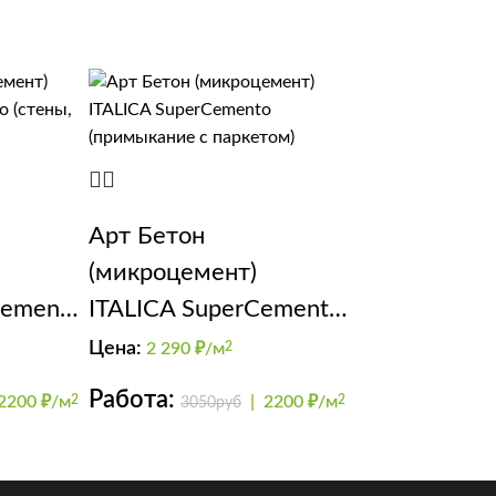
Арт Бетон
(микроцемент)
Cemento
ITALICA SuperCemento
(примыкание с
Цена:
2 290
₽/м
2
паркетом)
Работа:
2200 ₽/м
2
|
2200 ₽/м
2
3050руб