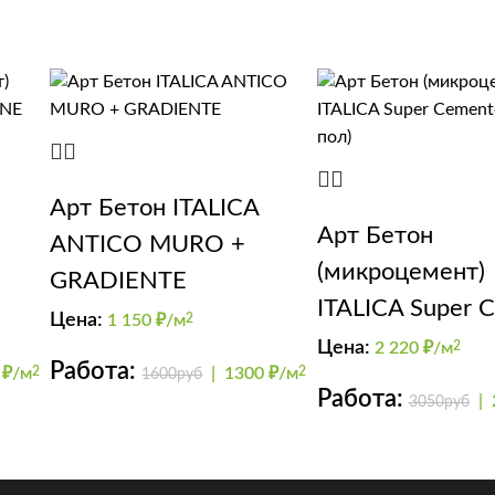
Арт Бетон ITALICA
Арт Бетон
ANTICO MURO +
(микроцемент)
GRADIENTE
ITALICA Super 
NE
Цена:
1 150
₽/м
2
(стены, пол)
Цена:
2 220
₽/м
2
Работа:
 ₽/м
2
|
1300 ₽/м
2
1600руб
Работа:
|
3050руб