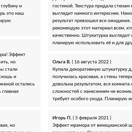
 глубину и
гостиной. Текстура придала стенам 
ерь это наш
выглядит намного интереснее. Нано
нирую
результат превзошел все ожидания.
рекомендую этот материал всем, кт
качественно. Штукатурка выглядит 
планирую использовать её и для др
дка! Эффект
ить, но
Ольга В.
( 16 августа 2022 )
ны стали
Купила декоративную штукатурку дл
скошь и
получилась красивая, а стены тепер
 женой остались
довольна результатом, вся комната 
ь главная
сложностей с нанесением не возник
требует особого ухода. Планирую ис
Игорь П.
( 5 февраля 2021 )
вая, но
Эффект мрамора от венецианской ш