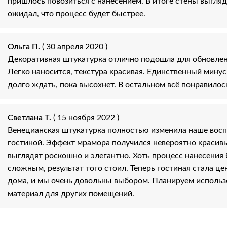
пришлось повозиться с нанесением. В итоге стены выгляд
ожидал, что процесс будет быстрее.
Ольга П.
( 30 апреля 2020 )
Декоративная штукатурка отлично подошла для обновлен
Легко наносится, текстура красивая. Единственный мину
долго ждать, пока высохнет. В остальном всё понравилос
Светлана Т.
( 15 ноября 2022 )
Венецианская штукатурка полностью изменила наше вос
гостиной. Эффект мрамора получился невероятно красив
выглядят роскошно и элегантно. Хоть процесс нанесения
сложным, результат того стоил. Теперь гостиная стала ц
дома, и мы очень довольны выбором. Планируем использ
материал для других помещений.