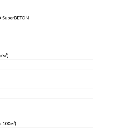
O SuperBETON
/м²)
а 100м²)