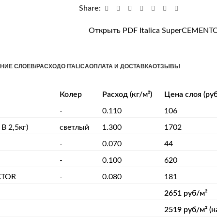
Share:
Открыть PDF Italica SuperCEMENT
НИЕ СЛОЕВ/РАСХОД
О ITALICA
ОПЛАТА И ДОСТАВКА
ОТЗЫВЫ
Колер
Расход (кг/м²)
Цена слоя (руб
-
0.110
106
B 2,5кг)
светлый
1.300
1702
-
0.070
44
-
0.100
620
CTOR
-
0.080
181
2651 руб/м²
2519 руб/м² (н