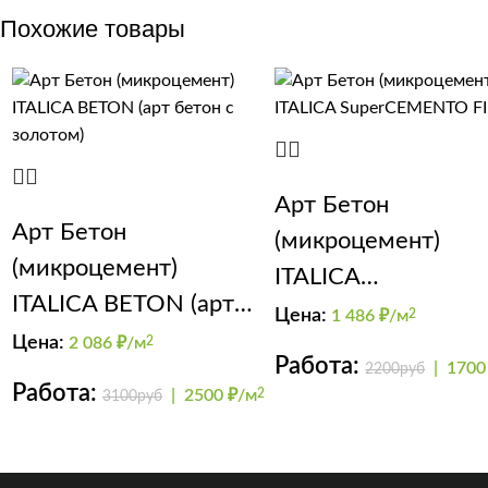
Похожие товары
Арт Бетон
Арт Бетон
(микроцемент)
(микроцемент)
ITALICA
ITALICA BETON (арт
SuperCEMENTO FI
Цена:
1 486
₽/м
2
бетон с золотом)
Цена:
2 086
₽/м
2
Работа:
|
1700
2200руб
Работа:
|
2500 ₽/м
2
3100руб