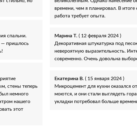
ят стильно, но
великолепным. Однако нанесение о
времени, чем я планировал. В итоге
работа требует опыта.
ия спальни.
Марина Т.
( 12 февраля 2024 )
с — пришлось
Декоративная штукатурка под песо
ь!
невероятную выразительность. Инте
современно. Очень довольна выбор
приятие
Екатерина В.
( 15 января 2024 )
ым, стены теперь
Микроцемент для кухни оказался о
 был немного
моются, и они стали выглядеть гор
ентром нашего
укладки потребовал больше времени
овать этот