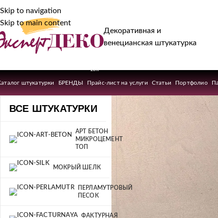
Skip to navigation
Skip to main content
Декоративная и
венецианская штукатурка
-20%
Каталог штукатурки
БРЕНДЫ
Прайс-лист на услуги
Статьи
Портфолио
П
ВСЕ ШТУКАТУРКИ
АРТ БЕТОН
МИКРОЦЕМЕНТ
ТОП
МОКРЫЙ ШЕЛК
ПЕРЛАМУТРОВЫЙ
ПЕСОК
ФАКТУРНАЯ