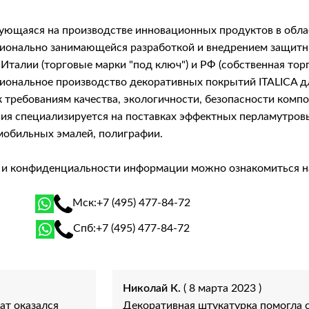
рующаяся на производстве инновационных продуктов в обла
фессионально занимающейся разработкой и внедрением защ
Италии (торговые марки "под ключ") и РФ (собственная тор
сиональное производство декоративных покрытий ITALICA 
 требованиям качества, экологичности, безопасности комп
я специализируется на поставках эффектных перламутровых 
мобильных эмалей, полиграфии.
й и конфиденциальности информации можно ознакомиться 
Мск:
+7 (495) 477-84-72
Спб:
+7 (495) 477-84-72
Николай К.
( 8 марта 2023 )
ат оказался
Декоративная штукатурка помогла с