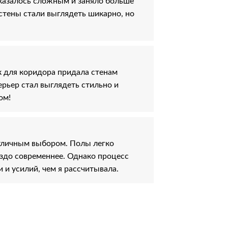
казалось сложным и заняло больше
 стены стали выглядеть шикарно, но
к для коридора придала стенам
рьер стал выглядеть стильно и
ом!
тличным выбором. Полы легко
аздо современнее. Однако процесс
 и усилий, чем я рассчитывала.