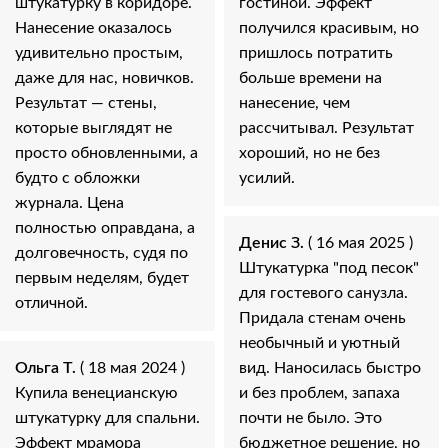
штукатурку в коридоре.
гостиной. Эффект
Нанесение оказалось
получился красивым, но
удивительно простым,
пришлось потратить
даже для нас, новичков.
больше времени на
Результат — стены,
нанесение, чем
которые выглядят не
рассчитывал. Результат
просто обновленными, а
хороший, но не без
будто с обложки
усилий.
журнала. Цена
полностью оправдана, а
Денис З.
( 16 мая 2025 )
долговечность, судя по
Штукатурка "под песок"
первым неделям, будет
для гостевого санузла.
отличной.
Придала стенам очень
необычный и уютный
Ольга Т.
( 18 мая 2024 )
вид. Наносилась быстро
Купила венецианскую
и без проблем, запаха
штукатурку для спальни.
почти не было. Это
Эффект мрамора
бюджетное решение, но