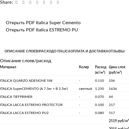
Share:
Открыть PDF Italica Super Cemento
Открыть PDF Italica ESTREMO PU
ОПИСАНИЕ СЛОЕВ/РАСХОД
О ITALICA
ОПЛАТА И ДОСТАВКА
ОТЗЫВЫ
Описание слоев/расход
Материал
Колер
Расход
Цена слоя
(кг/м²)
(руб/м²)
ITALICA QUARZO ADESIONE SW
-
0.110
106
ITALICA SuperCEMENTO (А 7,5кг + B 2,5кг)
светлый
1.250
1636
ITALICA TIEFPRIMER
-
0.070
44
ITALICA LACCA ESTREMO PROTECTOR
-
0.100
217
ITALICA LACCA ESTREMO PU2
-
0.080
517
2519 руб/м²
2015 руб/м²