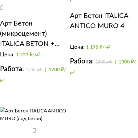
Арт Бетон ITALICA
Арт Бетон
ANTICO MURO 4
(микроцемент)
ITALICA BETON +
Цена:
1 198
₽/м
2
GRADIENTE +
Цена:
1 233
₽/м
2
Работа:
|
1300 ₽/
1600руб
FINISHMAT
Работа:
|
1200 ₽/
1550руб
м
2
м
2