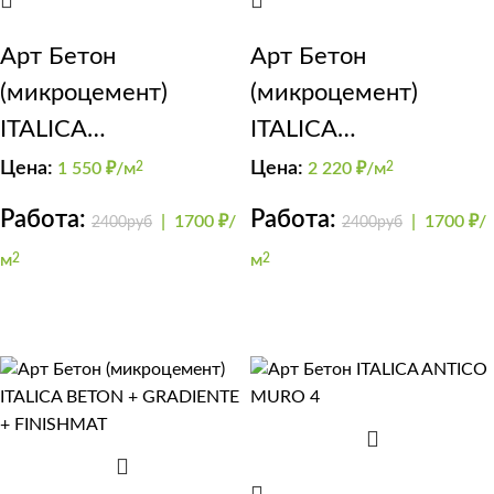
Арт Бетон
Арт Бетон
(микроцемент)
(микроцемент)
ITALICA
ITALICA
SuperCEMENTO
SuperCemento
Цена:
Цена:
1 550
₽/м
2
2 220
₽/м
2
(лофт)
лестница
Работа:
Работа:
|
1700 ₽/
|
1700 ₽/
2400руб
2400руб
м
2
м
2