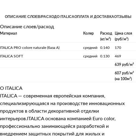
ОПИСАНИЕ СЛОЕВ/РАСХОД
О ITALICA
ОПЛАТА И ДОСТАВКА
ОТЗЫВЫ
Описание слоев/расход
Материал
Колер
Расход
Цена слоя
(кг/м²)
(руб/м²)
ITALICA PRO colore naturale (база А)
средний
0.140
170
ITALICA SOFT
средний
0.130
469
639 руб/м²
607 руб/м²
(на 100м²)
О ITALICA
ITALICA — современная европейская компания,
специализирующаяся на производстве инновационных
продуктов в области декоративной отделки
интерьеров.ITALICA основана компанией Euro color,
профессионально занимающейся разработкой и
внедрением защитных покрытий для жилых и