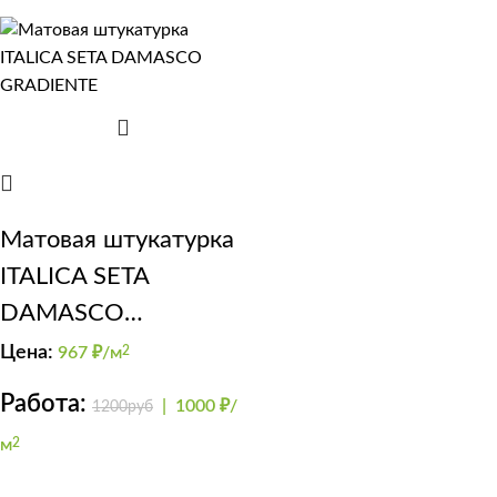
Матовая штукатурка
ITALICA SETA
DAMASCO
GRADIENTE
Цена:
967
₽/м
2
Работа:
|
1000 ₽/
1200руб
м
2