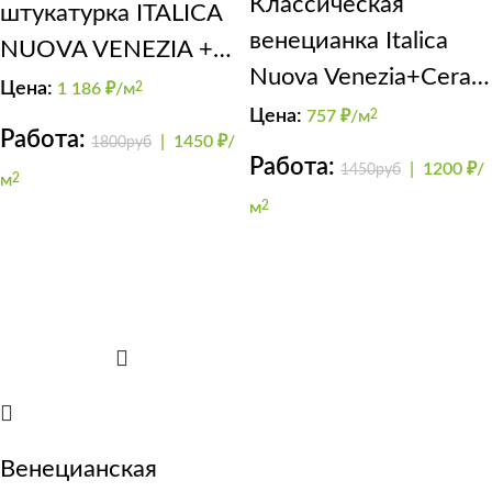
Классическая
штукатурка ITALICA
венецианка Italica
NUOVA VENEZIA +
Nuova Venezia+Cera
CERA SMALTO
Цена:
1 186
₽/м
2
Smalto naturale
Цена:
757
₽/м
2
(серая)
Работа:
|
1450 ₽/
1800руб
Работа:
|
1200 ₽/
1450руб
м
2
м
2
Венецианская