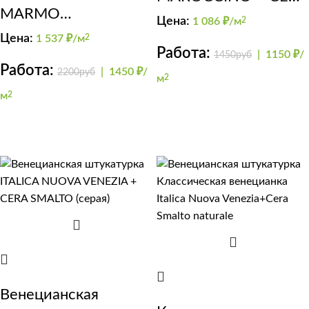
MARMO
PERLA
Цена:
1 086
₽/м
2
TRAVERTINO 500 +
Цена:
1 537
₽/м
2
Работа:
|
1150 ₽/
1450руб
NUOVA VENEZIA 2
Работа:
|
1450 ₽/
2200руб
м
2
м
2
Венецианская