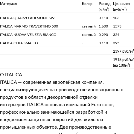
Материал
Колер
Расход
Цена слоя
(кг/м²)
(руб/м²)
ITALICA QUARZO ADESIONE SW
-
0.110
106
ITALICA MARMO TRAVERTINO 500
светлый
1.600
1573
ITALICA NUOVA VENEZIA BIANCO
светлый
0.290
324
ITALICA CERA SMALTO
-
0.110
395
2397 руб/м²
1918 руб/м²
(на 100м²)
О ITALICA
ITALICA — современная европейская компания,
специализирующаяся на производстве инновационных
продуктов в области декоративной отделки
интерьеров.ITALICA основана компанией Euro color,
профессионально занимающейся разработкой и
внедрением защитных покрытий для жилых и
промышленных объектов. Две производственные