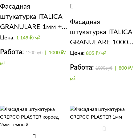
Фасадная
штукатурка ITALICA
Фасадная
GRANULARE 1мм +
штукатурка ITALICA
Finishmatt
Цена:
1 149
₽/м
2
GRANULARE 1000
(лессированный
Работа:
fasad
|
1000 ₽/
1200руб
Цена:
805
₽/м
2
травертин)
м
2
Работа:
|
800 ₽/
1000руб
м
2