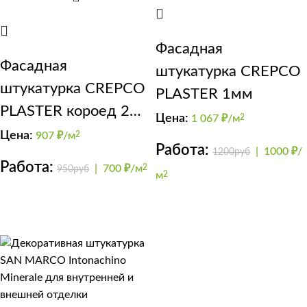
Фасадная
Фасадная
штукатурка CREPCO
штукатурка CREPCO
PLASTER 1мм
PLASTER короед 2мм
Цена:
1 067
₽/м
2
темный
Цена:
907
₽/м
2
Работа:
|
1000 ₽/
1200руб
Работа:
|
700 ₽/м
2
950руб
м
2