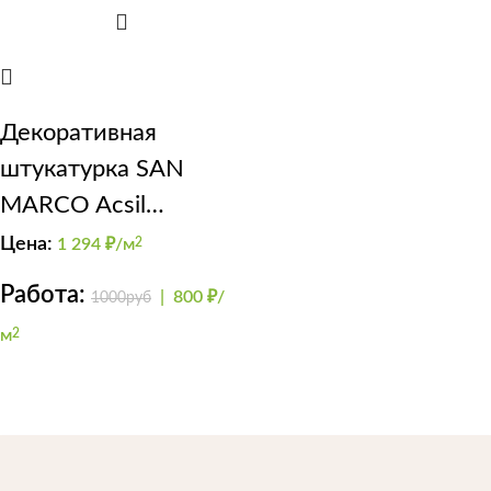
Декоративная
штукатурка SAN
MARCO Acsil
Compatto 1.4 bianco
Цена:
1 294
₽/м
2
для внутренней и
Работа:
|
800 ₽/
1000руб
внешней отделки
м
2