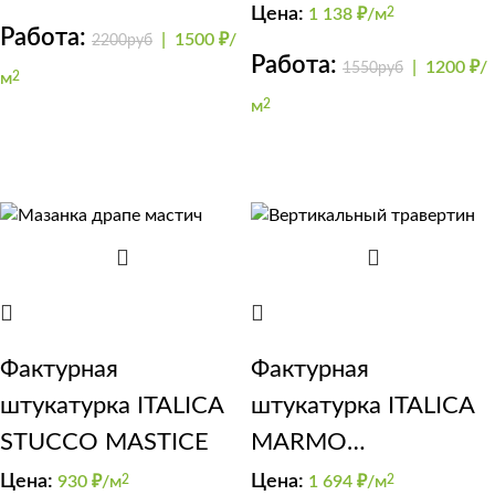
Цена:
1 138
₽/м
2
Nuova Venezia
Работа:
|
1500 ₽/
2200руб
Работа:
|
1200 ₽/
1550руб
м
2
м
2
Фактурная
Фактурная
штукатурка ITALICA
штукатурка ITALICA
STUCCO MASTICE
MARMO
TRAVERTINO 1000
Цена:
Цена:
930
₽/м
2
1 694
₽/м
2