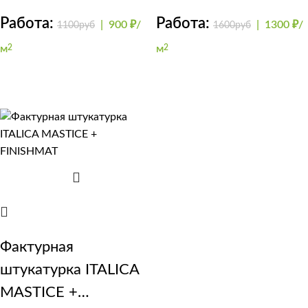
(эффект травертин)
Работа:
Работа:
|
900 ₽/
|
1300 ₽/
1100руб
1600руб
м
2
м
2
Фактурная
штукатурка ITALICA
MASTICE +