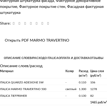
Фактурная штукатурка фасада
,
Фактурное декоративное
покрытие
,
Фактурное покрытие стен
,
Фасадная фактурная
штукатурка
Share:
Открыть PDF MARMO TRAVERTINO
ОПИСАНИЕ СЛОЕВ/РАСХОД
О ITALICA
ОПЛАТА И ДОСТАВКА
ОТЗЫВЫ
Описание слоев/расход
Материал
Колер
Расход
Цена слоя
(кг/м²)
(руб/м²)
ITALICA QUARZO ADESIONE SW
-
0.110
106
ITALICA MARMO TRAVERTINO 500
светлый
1.300
1278
ITALICA TIEFPRIMER
-
0.130
82
1465 руб/м²