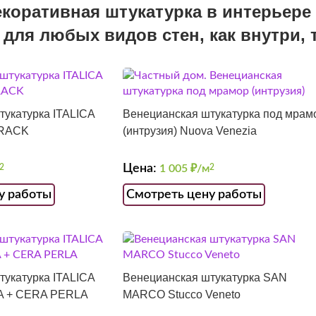
екоративная штукатурка в интерьере 
для любых видов стен, как внутри, 
тукатурка ITALICA
Венецианская штукатурка под мрам
CRACK
(интрузия) Nuova Venezia
Цена:
2
1 005
₽/м
2
у работы
Смотреть цену работы
тукатурка ITALICA
Венецианская штукатурка SAN
A + CERA PERLA
MARCO Stucco Veneto