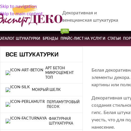
Skip to navigation
Декоративная и
Skip to main content
венецианская штукатурка
-20%
КАТАЛОГ ШТУКАТУРКИ
БРЕНДЫ
ПРАЙС-ЛИСТ НА УСЛУГИ
СТАТЬИ
ПО
ВСЕ ШТУКАТУРКИ
АРТ БЕТОН
Белая декоративна
МИКРОЦЕМЕНТ
элементы декора.
ТОП
картины или полк
МОКРЫЙ ШЕЛК
Декоративная шту
ПЕРЛАМУТРОВЫЙ
создания стильно
ПЕСОК
гипс. Белая штук
ФАКТУРНАЯ
учесть, что для 
ШТУКАТУРКА
нанесение.