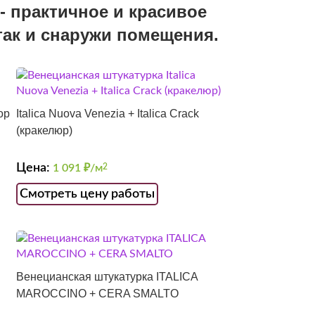
- практичное и красивое
так и снаружи помещения.
ор
Italica Nuova Venezia + Italica Crack
(кракелюр)
Цена:
1 091
₽/м
2
Смотреть цену работы
Венецианская штукатурка ITALICA
MAROCCINO + CERA SMALTO