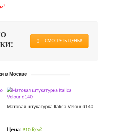
 м²
ПО
СМОТРЕТЬ ЦЕНЫ!
КИ!
ки в Москве
Матовая штукатурка Italica Velour d140
Цена:
910
₽/м
2