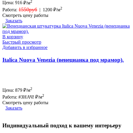
2
Цена:
916
₽/м
2
1550руб
Работа:
|
1200 ₽/м
Смотреть цену работы
Заказать
В корзину
Быстрый просмотр
Добавить в избранное
Italica Nuova Venezia (венецианка под мрамор).
2
Цена:
879
₽/м
2
Работа:
#ЗНАЧ! ₽/м
Смотреть цену работы
Заказать
Индивидуальный подход к вашему интерьеру