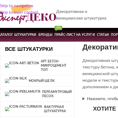
Skip to navigation
Декоративная и
Skip to main content
венецианская штукатурка
-20%
КАТАЛОГ ШТУКАТУРКИ
БРЕНДЫ
ПРАЙС-ЛИСТ НА УСЛУГИ
СТАТЬИ
ПО
Декорати
ВСЕ ШТУКАТУРКИ
Декоративная шту
АРТ БЕТОН
МИКРОЦЕМЕНТ
текстуру бетона, 
ТОП
венецианской шту
модели и текстур
МОКРЫЙ ШЕЛК
дополнением к ди
ПЕРЛАМУТРОВЫЙ
ПЕСОК
Нажмите, чтоб
ФАКТУРНАЯ
ХОТИТЕ
ШТУКАТУРКА