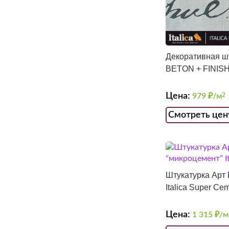
Декоративная ш
BETON + FINIS
Цена:
979
₽/м
2
Смотреть цен
Штукатурка Арт 
Italica Super Ce
Цена:
1 315
₽/м