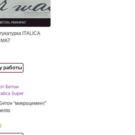
тукатурка ITALICA
HMAT
у работы
Бетон “микроцемент”
mento
2