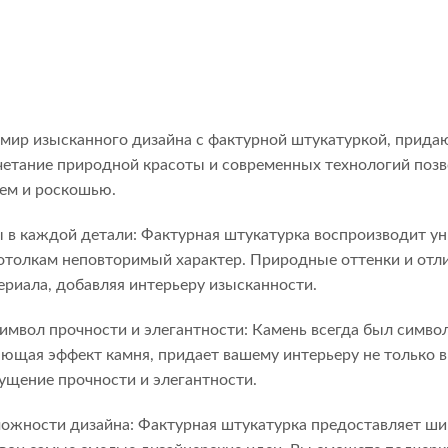
 мир изысканного дизайна с фактурной штукатуркой, прид
четание природной красоты и современных технологий позв
ем и роскошью.
 в каждой детали: Фактурная штукатурка воспроизводит у
отолкам неповторимый характер. Природные оттенки и отли
ериала, добавляя интерьеру изысканности.
имвол прочности и элегантности: Камень всегда был симво
ающая эффект камня, придает вашему интерьеру не только в
щение прочности и элегантности.
ожности дизайна: Фактурная штукатурка предоставляет шир