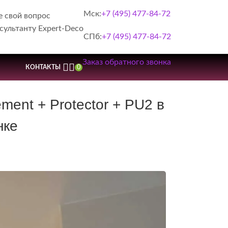
Мск:
+7 (495) 477-84-72
е свой вопрос
сультанту Expert-Deco
СПб:
+7 (495) 477-84-72
Заказ обратного звонка
0
КОНТАКТЫ
ment + Protector + PU2 в
нке