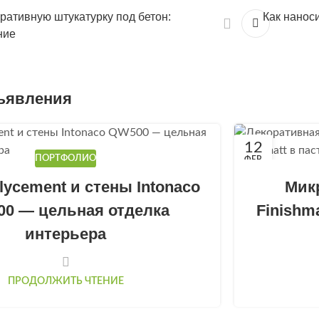
оративную штукатурку под бетон:
Как нанос
ние
ъявления
12
ПОРТФОЛИО
ФЕВ
ycement и стены Intonaco
Мик
0 — цельная отделка
Finishm
интерьера
ПРОДОЛЖИТЬ ЧТЕНИЕ