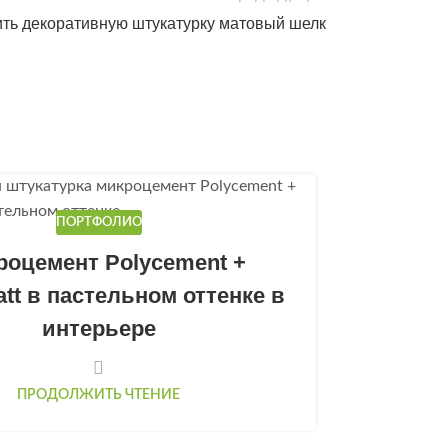
ить декоративную штукатурку матовый шелк
13
ПОРТФОЛИО
ДЕК
роцемент Polycement +
Арт-бе
att в пастельном оттенке в
соче
интерьере
ПРОДОЛЖИТЬ ЧТЕНИЕ