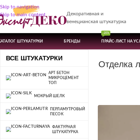
Skip to navigation
Декоративная и
Skip to main content
венецианская штукатурка
-20%
КАТАЛОГ ШТУКАТУРКИ
БРЕНДЫ
ПРАЙС-ЛИСТ НА УС
ВСЕ ШТУКАТУРКИ
Отделка л
АРТ БЕТОН
МИКРОЦЕМЕНТ
ТОП
МОКРЫЙ ШЕЛК
ПЕРЛАМУТРОВЫЙ
ПЕСОК
ФАКТУРНАЯ
ШТУКАТУРКА