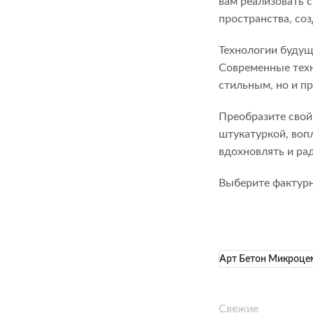
вам реализовать 
пространства, со
Технологии будуще
Современные техн
стильным, но и п
Преобразите свой
штукатуркой, воп
вдохновлять и ра
Выберите фактурн
Арт Бетон Микроце
Свежие