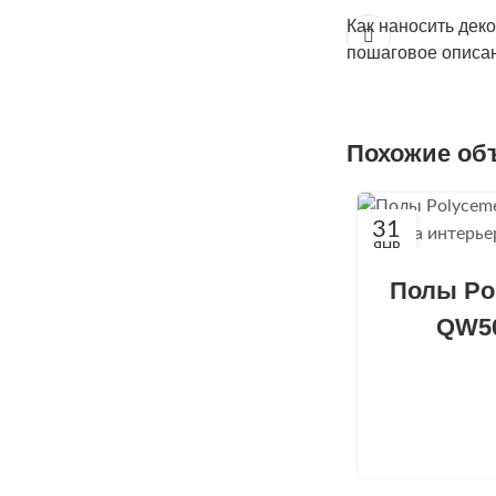
Как наносить дек
пошаговое описа
Похожие об
31
ЯНВ
Полы Pol
QW50