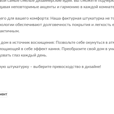
свои самые смелые дизайнерские идеи. Вы сможете подчерк
здавая неповторимые акценты и гармонию в каждой комнате
го для вашего комфорта: Наша фактурная штукатурка не тол
ологии обеспечивают долговечность покрытия и легкость ег
рактичным.
 дом в источник восхищения: Позвольте себе окунуться в а
лощающей в себе эффект камня. Преобразите свой дом в уни
довать глаз каждый день.
ую штукатурку – выберите превосходство в дизайне!
мент