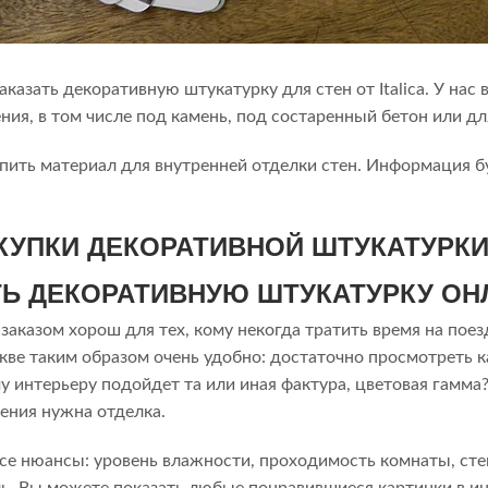
казать декоративную штукатурку для стен от Italica. У на
ния, в том числе под камень, под состаренный бетон или д
упить материал для внутренней отделки стен. Информация б
КУПКИ ДЕКОРАТИВНОЙ ШТУКАТУРК
АТЬ ДЕКОРАТИВНУЮ ШТУКАТУРКУ ОН
заказом хорош для тех, кому некогда тратить время на пое
ве таким образом очень удобно: достаточно просмотреть к
у интерьеру подойдет та или иная фактура, цветовая гамма
ения нужна отделка.
се нюансы: уровень влажности, проходимость комнаты, сте
ь. Вы можете показать любые понравившиеся картинки в и