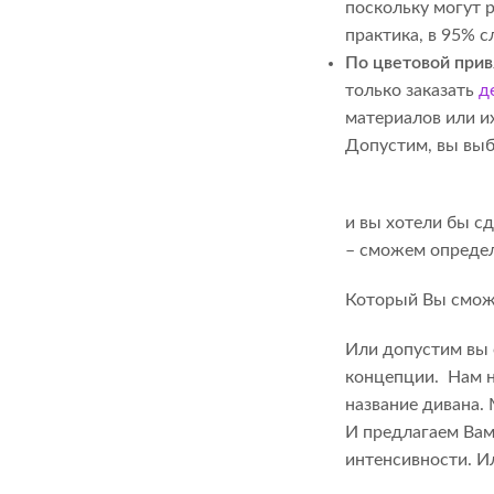
поскольку могут 
практика, в 95% с
По цветовой прив
только заказать
д
материалов или и
Допустим, вы выбр
и вы хотели бы сд
– сможем определи
Который Вы сможе
Или допустим вы 
концепции. Нам н
название дивана.
И предлагаем Вам
интенсивности. И