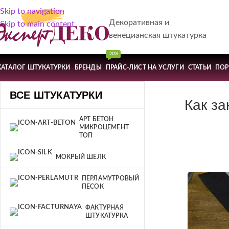
Skip to navigation
Декоративная и
Skip to main content
венецианская штукатурка
-20%
КАТАЛОГ ШТУКАТУРКИ
БРЕНДЫ
ПРАЙС-ЛИСТ НА УСЛУГИ
СТАТЬИ
ПО
ВСЕ ШТУКАТУРКИ
Как за
АРТ БЕТОН
МИКРОЦЕМЕНТ
ТОП
МОКРЫЙ ШЕЛК
ПЕРЛАМУТРОВЫЙ
ПЕСОК
ФАКТУРНАЯ
ШТУКАТУРКА