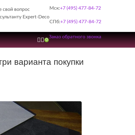
Мск:
+7 (495) 477-84-72
е свой вопрос
сультанту Expert-Deco
СПб:
+7 (495) 477-84-72
Заказ обратного звонка
0
три варианта покупки