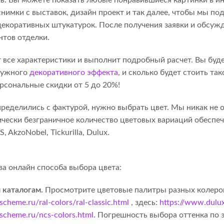
снимки с выставок, дизайн проект и так далее, чтобы мы п
декоративных штукатурок. После получения заявки и обсуж
тов отделки.
все характеристики и выполнит подробный расчет. Вы будет
нужного
декоративного эффекта
, и сколько будет стоить та
рсональные скидки от 5 до 20%!
определились с фактурой, нужно выбрать цвет. Мы никак не 
ически безграничное количество цветовых вариаций обеспе
 AkzoNobel, Tickurilla, Dulux.
а онлайн способа выбора цвета:
 каталогам.
Просмотрите цветовые палитры разных колеро
rscheme.ru/ral-colors/ral-classic.html
, здесь:
https://www.dulux
orscheme.ru/ncs-colors.html
. Погрешность выбора оттенка по 