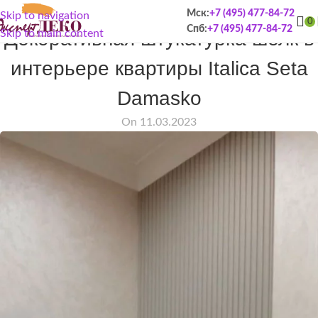
Мск:
+7 (495) 477-84-72
Skip to navigation
ПОРТФОЛИО
0
Спб:
+7 (495) 477-84-72
Декоративная штукатурка шелк в
Skip to main content
интерьере квартиры Italica Seta
Damasko
On 11.03.2023