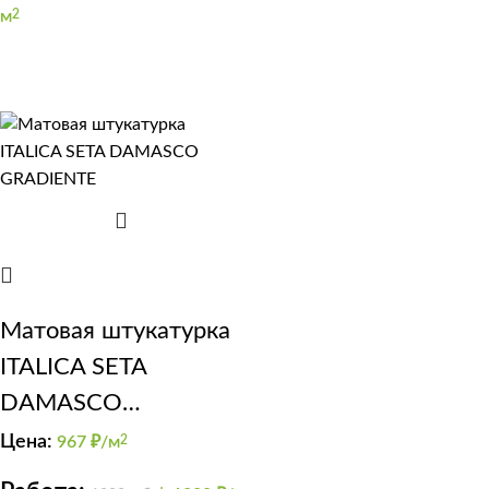
м
2
Матовая штукатурка
ITALICA SETA
DAMASCO
GRADIENTE
Цена:
967
₽/м
2