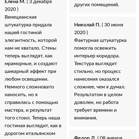
Елена М.
( 3 декабря
других помещений.
2020 )
Венецианская
штукатурка придала
Николай П.
( 30 июня
нашей гостиной
2020 )
элегантность, которой
Фактурная штукатурка
нам не хватало. Стены
помогла освежить
теперь выглядят, как
интерьер коридора.
мраморные, и создают
Текстура выглядит
шикарный эффект при
стильно, но процесс
любом освещении.
нанесения оказался
Немного сложновато
сложнее, чем я думал.
наносить, но я
Результатом в целом
справилась с помощью
доволен, но работа
мастера, и результат
требует времени и
того стоил. Теперь наша
внимания.
гостиная выглядит, как в
дорогом итальянском
Федор Д.
( 08 января