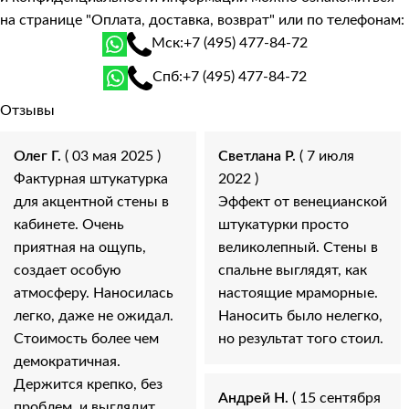
на странице
"Оплата, доставка, возврат"
или по телефонам:
Мск:
+7 (495) 477-84-72
Спб:
+7 (495) 477-84-72
Отзывы
Олег Г.
( 03 мая 2025 )
Светлана Р.
( 7 июля
Фактурная штукатурка
2022 )
для акцентной стены в
Эффект от венецианской
кабинете. Очень
штукатурки просто
приятная на ощупь,
великолепный. Стены в
создает особую
спальне выглядят, как
атмосферу. Наносилась
настоящие мраморные.
легко, даже не ожидал.
Наносить было нелегко,
Стоимость более чем
но результат того стоил.
демократичная.
Держится крепко, без
Андрей Н.
( 15 сентября
проблем, и выглядит