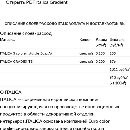
Открыть PDF Italica Gradient
ОПИСАНИЕ СЛОЕВ/РАСХОД
О ITALICA
ОПЛАТА И ДОСТАВКА
ОТЗЫВЫ
Описание слоев/расход
Материал
Колер
Расход
Цена слоя
(кг/м²)
(руб/м²)
ITALICA 3 colore naturale (база А)
светлый
0.130
135
ITALICA GRADIENTE
светлый
0.200
876
1011 руб/м²
910 руб/м²
(на 100м²)
О ITALICA
ITALICA — современная европейская компания,
специализирующаяся на производстве инновационных
продуктов в области декоративной отделки
интерьеров.ITALICA основана компанией Euro color,
профессионально занимающейся разработкой и