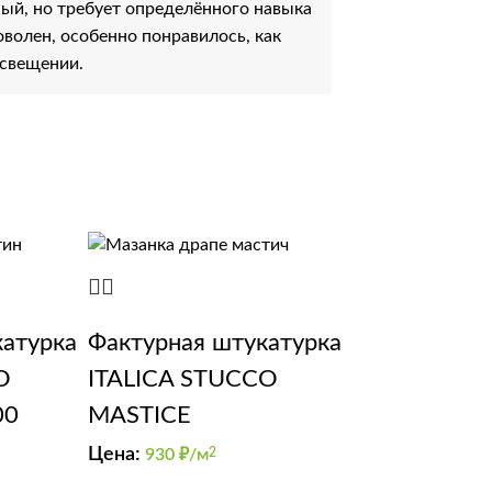
ый, но требует определённого навыка
оволен, особенно понравилось, как
освещении.
катурка
Фактурная штукатурка
O
ITALICA STUCCO
00
MASTICE
Цена:
930
₽/м
2