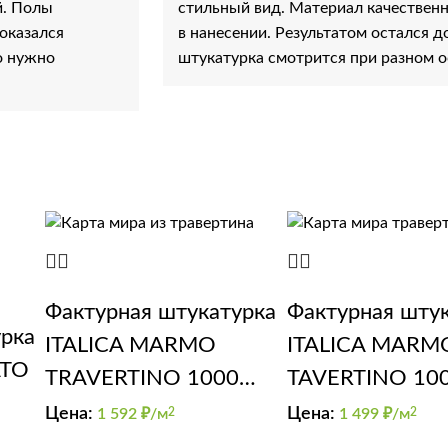
й. Полы
стильный вид. Материал качественн
оказался
в нанесении. Результатом остался д
о нужно
штукатурка смотрится при разном 
Фактурная штукатурка
Фактурная шту
урка
ITALICA MARMO
ITALICA MARM
ATO
TRAVERTINO 1000
TAVERTINO 10
(эффект карта мира)
Цена:
Цена:
1 592
₽/м
2
1 499
₽/м
2