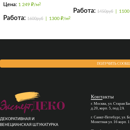
FINISHMAT
Цена:
1 249
₽/м
2
Работа:
|
1100
1450руб
Работа:
|
1300 ₽/м
2
1600руб
ПОЛУЧИТЬ СООБЩ
Контакты
г. Москва, ул. Старая Б
д.20, корп. 5, под 2А
г. Санкт-Петебург, ул. 
ДЕКОРАТИВНАЯ И
Монетная ул. 16 корп. 1
ВЕНЕЦИАНСКАЯ ШТУКАТУРКА