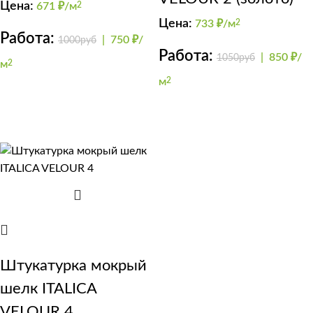
(кельма)
Цена:
671
₽/м
2
Цена:
733
₽/м
2
Работа:
|
750 ₽/
1000руб
Работа:
|
850 ₽/
1050руб
м
2
м
2
Штукатурка мокрый
шелк ITALICA
VELOUR 4