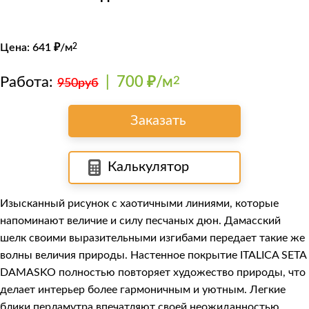
Цена:
641
₽/м
2
Работа:
|
700 ₽/м
2
950руб
Заказать
Калькулятор
Изысканный рисунок с хаотичными линиями, которые
напоминают величие и силу песчаных дюн. Дамасский
шелк своими выразительными изгибами передает такие же
волны величия природы. Настенное покрытие
ITALICA SETA
DAMASKO
полностью повторяет художество природы, что
делает интерьер более гармоничным и уютным. Легкие
блики перламутра впечатляют своей неожиданностью,