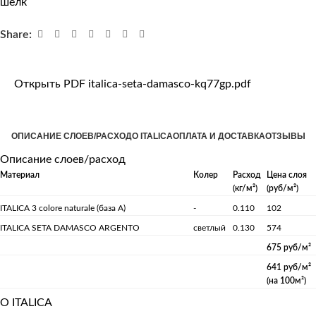
шелк
Share:
Открыть PDF italica-seta-damasco-kq77gp.pdf
ОПИСАНИЕ СЛОЕВ/РАСХОД
О ITALICA
ОПЛАТА И ДОСТАВКА
ОТЗЫВЫ
Описание слоев/расход
Материал
Колер
Расход
Цена слоя
(кг/м²)
(руб/м²)
ITALICA 3 colore naturale (база А)
-
0.110
102
ITALICA SETA DAMASCO ARGENTO
светлый
0.130
574
675 руб/м²
641 руб/м²
(на 100м²)
О ITALICA