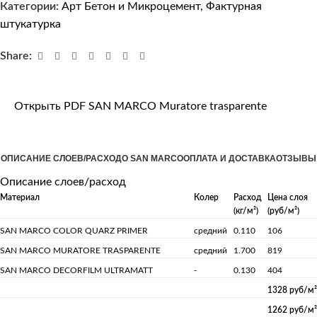
Категории:
Арт Бетон и Микроцемент
,
Фактурная
штукатурка
Share:
Открыть PDF SAN MARCO Muratore trasparente
ОПИСАНИЕ СЛОЕВ/РАСХОД
О SAN MARCO
ОПЛАТА И ДОСТАВКА
ОТЗЫВЫ
Описание слоев/расход
Материал
Колер
Расход
Цена слоя
(кг/м²)
(руб/м²)
SAN MARCO COLOR QUARZ PRIMER
средний
0.110
106
SAN MARCO MURATORE TRASPARENTE
средний
1.700
819
SAN MARCO DECORFILM ULTRAMATT
-
0.130
404
1328 руб/м²
1262 руб/м²