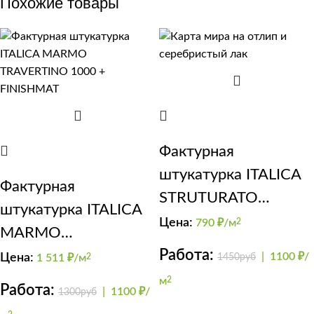
Похожие товары
Фактурная
штукатурка ITALICA
Фактурная
STRUTURATO
штукатурка ITALICA
CRISTALLO
Цена:
790
₽/м
2
MARMO
Работа:
TRAVERTINO 1000 +
|
1100 ₽/
Цена:
1450руб
1 511
₽/м
2
FINISHMAT
м
2
Работа:
|
1100 ₽/
1300руб