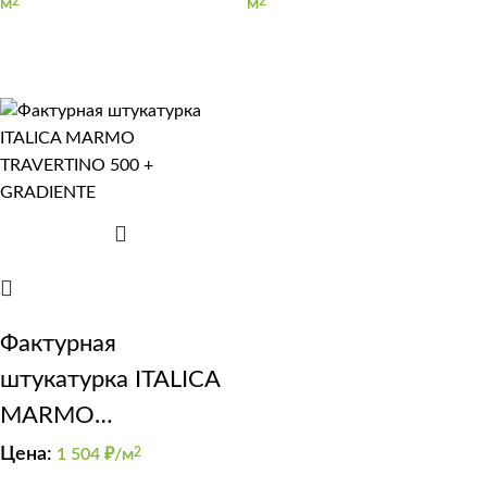
м
2
м
2
Фактурная
штукатурка ITALICA
MARMO
TRAVERTINO 500 +
Цена:
1 504
₽/м
2