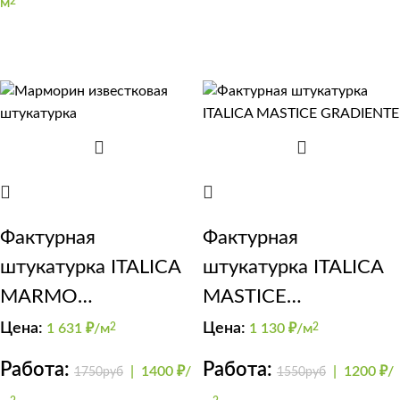
м
2
Фактурная
Фактурная
штукатурка ITALICA
штукатурка ITALICA
MARMO
MASTICE
TRAVERTINO 500
GRADIENTE
Цена:
Цена:
1 631
₽/м
2
1 130
₽/м
2
Работа:
Работа:
|
1400 ₽/
|
1200 ₽/
1750руб
1550руб