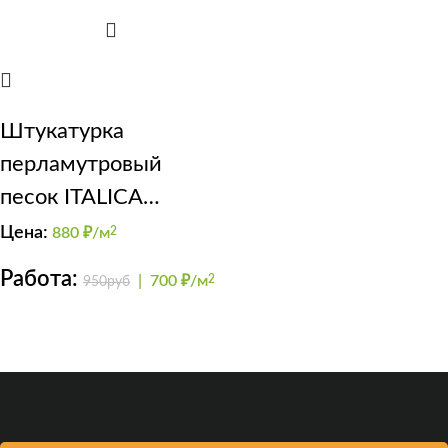
Штукатурка
перламутровый
песок ITALICA
RIFLETTE SHINY 200
Цена:
880
₽/м
2
Грейдж
Работа:
|
700 ₽/м
2
950руб