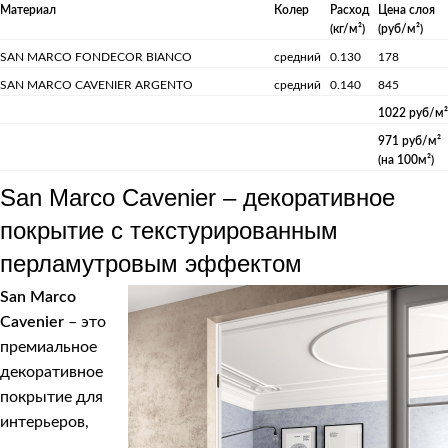
Материал
Колер
Расход
Цена слоя
(кг/м²)
(руб/м²)
SAN MARCO FONDECOR BIANCO
средний
0.130
178
SAN MARCO CAVENIER ARGENTO
средний
0.140
845
1022 руб/м²
971 руб/м²
(на 100м²)
San Marco Cavenier – декоративное
покрытие с текстурированным
перламутровым эффектом
San Marco
Cavenier
– это
премиальное
декоративное
покрытие для
интерьеров,