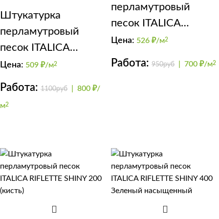
перламутровый
Штукатурка
песок ITALICA
перламутровый
MOLLICA OPACO
Цена:
526
₽/м
2
песок ITALICA
Работа:
MOLLICA Грейдж
|
700 ₽/м
2
Цена:
950руб
509
₽/м
2
Работа:
|
800 ₽/
1100руб
м
2