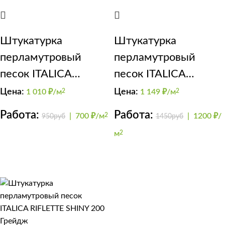
Штукатурка
Штукатурка
перламутровый
перламутровый
песок ITALICA
песок ITALICA
RIFLETTE SHINY 200
RIFLETTE SHINY 400
Цена:
Цена:
1 010
₽/м
2
1 149
₽/м
2
(кисть)
Зеленый
Работа:
Работа:
|
700 ₽/м
2
|
1200 ₽/
950руб
1450руб
насыщенный
м
2