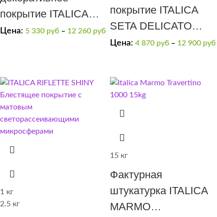
покрытие ITALICA
покрытие ITALICA
SETA DELICATO
SOFT
Цена:
5 330
руб
–
12 260
руб
матовый шелк
Цена:
4 870
руб
–
12 900
руб
ARGENTO
15 кг
Фактурная
штукатурка ITALICA
1 кг
2.5 кг
MARMO