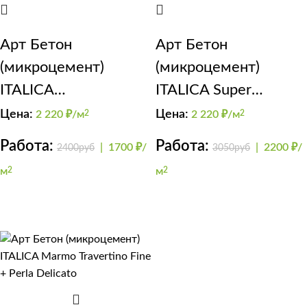
Арт Бетон
Арт Бетон
(микроцемент)
(микроцемент)
ITALICA
ITALICA Super
SuperCemento
Cemento (стены, пол)
Цена:
Цена:
2 220
₽/м
2
2 220
₽/м
2
лестница
Работа:
Работа:
|
1700 ₽/
|
2200 ₽/
2400руб
3050руб
м
2
м
2