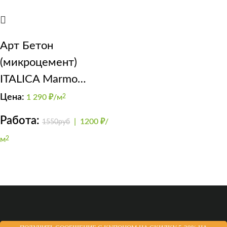
Арт Бетон
(микроцемент)
ITALICA Marmo
Travertino Fine + Perla
Цена:
1 290
₽/м
2
Delicato
Работа:
|
1200 ₽/
1550руб
м
2