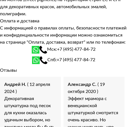
для декоративных красок, автомобильных эмалей,
полиграфии.
Оплата и доставка
С информацией о правилах оплаты, безопасности платежей
и конфиденциальности информации можно ознакомиться
на странице
"Оплата, доставка, возврат"
или по телефонам:
Мск:
+7 (495) 477-84-72
Спб:
+7 (495) 477-84-72
Отзывы
Андрей Н.
( 12 апреля
Александр С.
( 19
2024 )
октября 2020 )
Декоративная
Эффект мрамора с
штукатурка под песок
венецианской
для кухни оказалась
штукатуркой смотрится
удачным выбором, но
очень красиво. Но
текстура могла бы быть
нужно учитывать, что