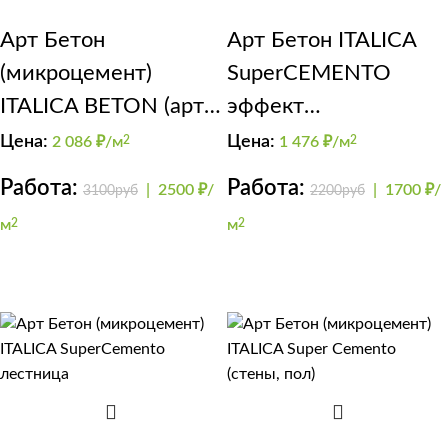
Арт Бетон
Арт Бетон ITALICA
(микроцемент)
SuperCEMENTO
ITALICA BETON (арт
эффект
бетон с золотом)
микроцемент
Цена:
Цена:
2 086
₽/м
2
1 476
₽/м
2
Работа:
Работа:
|
2500 ₽/
|
1700 ₽/
3100руб
2200руб
м
2
м
2