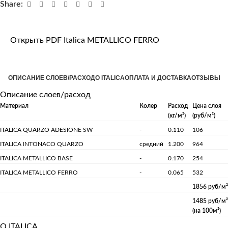
Share:
Открыть PDF Italica METALLICO FERRO
ОПИСАНИЕ СЛОЕВ/РАСХОД
О ITALICA
ОПЛАТА И ДОСТАВКА
ОТЗЫВЫ
Описание слоев/расход
Материал
Колер
Расход
Цена слоя
(кг/м²)
(руб/м²)
ITALICA QUARZO ADESIONE SW
-
0.110
106
ITALICA INTONACO QUARZO
средний
1.200
964
ITALICA METALLICO BASE
-
0.170
254
ITALICA METALLICO FERRO
-
0.065
532
1856 руб/м²
1485 руб/м²
(на 100м²)
О ITALICA