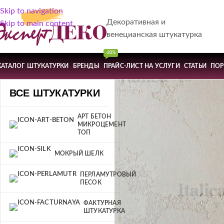
Skip to navigation
Декоративная и
Skip to main content
венецианская штукатурка
-20%
КАТАЛОГ ШТУКАТУРКИ
БРЕНДЫ
ПРАЙС-ЛИСТ НА УСЛУГИ
СТАТЬИ
ПО
ВСЕ ШТУКАТУРКИ
АРТ БЕТОН
МИКРОЦЕМЕНТ
ТОП
МОКРЫЙ ШЕЛК
ПЕРЛАМУТРОВЫЙ
ПЕСОК
ФАКТУРНАЯ
ШТУКАТУРКА