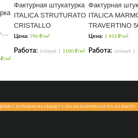
Фактурная штукатурка
Фактурная штук
рка
ITALICA STRUTURATO
ITALICA MARM
CRISTALLO
TRAVERTINO 5
+
(карта мира)
Цена:
Цена:
790
₽/м
2
1 453
₽/м
2
Работа:
Работа:
|
1100 ₽/м
2
|
1450руб
1550руб
 ₽/м
2
ЕНИЕ С КУПОНОМ НА СКИДКУ 5-20% НА МАТЕРИАЛ И 20% НА РАБОТУ