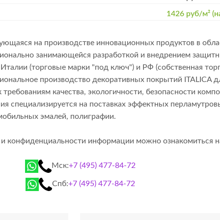
1426 руб/м² (н
рующаяся на производстве инновационных продуктов в обла
фессионально занимающейся разработкой и внедрением защ
Италии (торговые марки "под ключ") и РФ (собственная тор
сиональное производство декоративных покрытий ITALICA 
 требованиям качества, экологичности, безопасности комп
я специализируется на поставках эффектных перламутровых 
мобильных эмалей, полиграфии.
й и конфиденциальности информации можно ознакомиться 
Мск:
+7 (495) 477-84-72
Спб:
+7 (495) 477-84-72