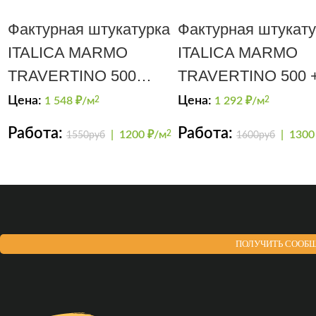
Фактурная штукатурка
Фактурная штукату
ITALICA MARMO
ITALICA MARMO
TRAVERTINO 500
TRAVERTINO 500 
METALLICO
GRADIENTE
Цена:
Цена:
1 548
₽/м
2
1 292
₽/м
2
Работа:
Работа:
|
1200 ₽/м
2
|
1300
1550руб
1600руб
ПОЛУЧИТЬ СООБЩ