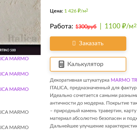
Цена:
1 426
₽/м
2
Работа:
|
1100 ₽/м
2
1300руб
Заказать
Калькулятор
Декоративная штукатурка
MARMO TR
ITALICA, предназначенный для факту
Идеально сочетается самыми разными 
античности до модерна. Покрытие та
– природный камень травертин, карту
материал абсолютно безопасен и под
Дальнейшее улучшение характеристик