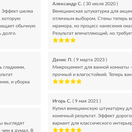
Александр С.
( 30 июля 2020 )
. Эффект шелка
Венецианская штукатурка для акцен
, которую
отличным выбором. Стены теперь вы
вращает обычную
мрамора, но процесс нанесения оказ
ь долго.
Результат впечатляющий, но требуе
Денис П.
( 9 марта 2023 )
ь гладкими,
Микроцемент для ванной комнаты —
ультат
прочный и влагостойкий. Теперь ва
нее, и уборка
Игорь С.
( 9 мая 2021 )
Купил венецианскую штукатурку дл
конечный результат. Эффект дорого
ы выглядят
вариант для классического интерьер
 чем я думал. В