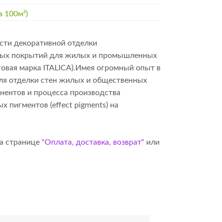
а 100м²)
сти декоративной отделки
итных покрытий для жилых и промышленных
говая марка ITALICA).Имея огромный опыт в
для отделки стен жилых и общественных
онентов и процесса производства
пигментов (effect pigments) на
на странице
"Оплата, доставка, возврат"
или