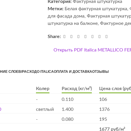
Категория:
Фактурная штукатурка
Метки:
Белая фактурная штукатурка
,
для фасада дома
,
Фактурная штукатур
штукатурка на балконе
,
Фактурное де
Share:
Открыть PDF Italica METALLICO F
НИЕ СЛОЕВ/РАСХОД
О ITALICA
ОПЛАТА И ДОСТАВКА
ОТЗЫВЫ
Колер
Расход (кг/м²)
Цена слоя (руб
-
0.110
106
0
светлый
1.400
1376
-
0.080
195
1677 руб/м²