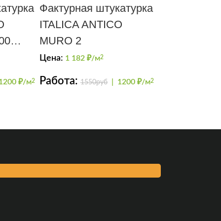
атурка
Фактурная штукатурка
O
ITALICA ANTICO
00
MURO 2
Цена:
1 182
₽/м
2
Работа:
1200 ₽/м
2
|
1200 ₽/м
2
1550руб