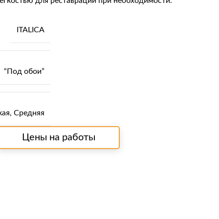
легкостью для реставрации при необходимости.
ITALICA
“Под обои”
кая
,
Средняя
Цены на работы