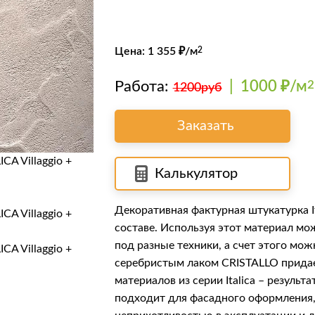
Цена:
1 355
₽/м
2
Работа:
|
1000 ₽/м
2
1200руб
Заказать
Калькулятор
Декоративная фактурная штукатурка
составе. Используя этот материал м
под разные техники, а счет этого мо
серебристым лаком
CRISTALLO
придае
материалов из серии Italica – резул
подходит для фасадного оформления, 