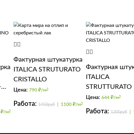
Фактурная штукатурка
урка
Фактурная шту
ITALICA STRUTURATO
ITALICA
CRISTALLO
+
STRUTTURATO 
Цена:
790
₽/м
2
CRISTALLO
Цена:
644
₽/м
2
Работа:
|
1100 ₽/м
2
1450руб
Работа:
 ₽/м
2
|
1200руб