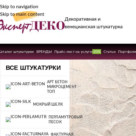
Skip to navigation
Skip to main content
Декоративная и
венецианская штукатурка
Каталог штукатурки
БРЕНДЫ
Прайс-лист на услуги
-20%
Статьи
Портфол
ВСЕ ШТУКАТУРКИ
АРТ БЕТОН
МИКРОЦЕМЕНТ
ТОП
МОКРЫЙ ШЕЛК
ПЕРЛАМУТРОВЫЙ
ПЕСОК
ФАКТУРНАЯ