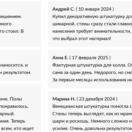
Андрей С.
( 10 января 2024 )
решением.
Купил декоративную штукатурку для
много
шикарной, стены сразу стали главн
го стоил. В
нанесения требует внимательности, 
что выбрал этот материал!
Анна Е.
( 17 февраля 2025 )
наносится, и
Фактурная штукатурка для холла. О
н результатом.
сама за один день. Недорого, но см
За первые месяцы использования ни
ухне. Полы
Марина Н.
( 23 декабря 2024 )
 понравилось,
Венецианская штукатурка помогла с
карный.
Стены теперь выглядят, как из мрам
ния. Теперь
шарм и роскошь. Немного сложно на
 всем, кто ищет
усилия. Очень довольна результато