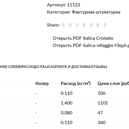
Артикул:
11123
Категория:
Фактурная штукатурка
Share:
Открыть PDF Italica Cristallo
Открыть PDF italica-villaggio-f3qyil.
НИЕ СЛОЕВ/РАСХОД
О ITALICA
ОПЛАТА И ДОСТАВКА
ОТЗЫВЫ
Колер
Расход (кг/м²)
Цена слоя (руб
-
0.110
106
-
1.400
1101
-
0.080
47
-
0.110
340