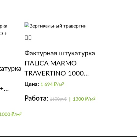
Фактурная штукатурка
ITALICA MARMO
катурка
TRAVERTINO 1000
(эффект травертин)
Цена:
1 694
₽/м
2
+
Работа:
|
1300 ₽/м
2
1600руб
1000 ₽/м
2