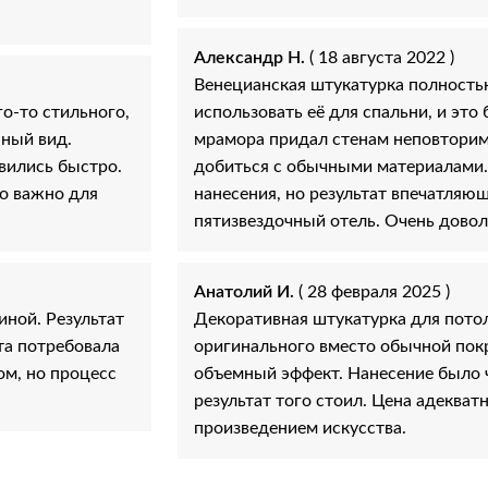
Александр Н.
( 18 августа 2022 )
Венецианская штукатурка полность
о-то стильного,
использовать её для спальни, и эт
нный вид.
мрамора придал стенам неповтори
вились быстро.
добиться с обычными материалами
то важно для
нанесения, но результат впечатляющ
пятизвездочный отель. Очень довол
Анатолий И.
( 28 февраля 2025 )
иной. Результат
Декоративная штукатурка для потолк
та потребовала
оригинального вместо обычной покр
ом, но процесс
объемный эффект. Нанесение было ч
результат того стоил. Цена адекват
произведением искусства.