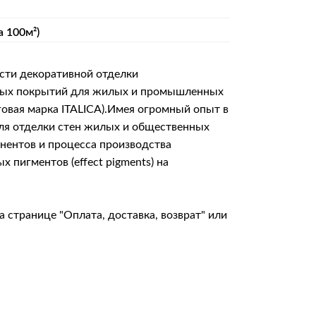
а 100м²)
сти декоративной отделки
итных покрытий для жилых и промышленных
говая марка ITALICA).Имея огромный опыт в
для отделки стен жилых и общественных
онентов и процесса производства
пигментов (effect pigments) на
на странице
"Оплата, доставка, возврат"
или