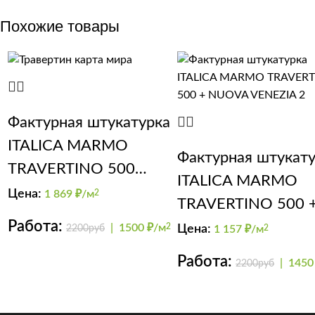
Похожие товары
Фактурная штукатурка
ITALICA MARMO
Фактурная штукат
TRAVERTINO 500
ITALICA MARMO
Nuova Venezia
Цена:
1 869
₽/м
2
TRAVERTINO 500 
Работа:
NUOVA VENEZIA 2
|
1500 ₽/м
2
Цена:
2200руб
1 157
₽/м
2
Работа:
|
1450
2200руб