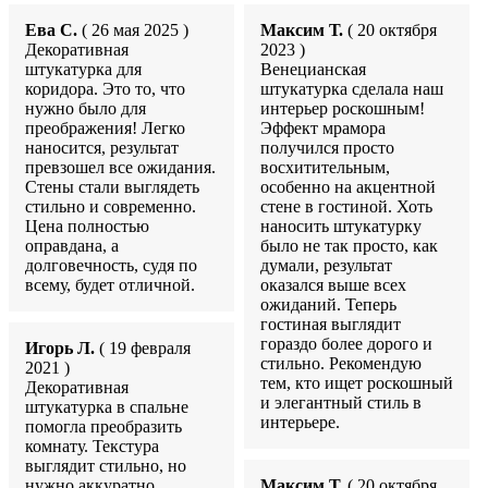
Ева С.
( 26 мая 2025 )
Максим Т.
( 20 октября
Декоративная
2023 )
штукатурка для
Венецианская
коридора. Это то, что
штукатурка сделала наш
нужно было для
интерьер роскошным!
преображения! Легко
Эффект мрамора
наносится, результат
получился просто
превзошел все ожидания.
восхитительным,
Стены стали выглядеть
особенно на акцентной
стильно и современно.
стене в гостиной. Хоть
Цена полностью
наносить штукатурку
оправдана, а
было не так просто, как
долговечность, судя по
думали, результат
всему, будет отличной.
оказался выше всех
ожиданий. Теперь
гостиная выглядит
гораздо более дорого и
Игорь Л.
( 19 февраля
стильно. Рекомендую
2021 )
тем, кто ищет роскошный
Декоративная
и элегантный стиль в
штукатурка в спальне
интерьере.
помогла преобразить
комнату. Текстура
выглядит стильно, но
нужно аккуратно
Максим Т.
( 20 октября