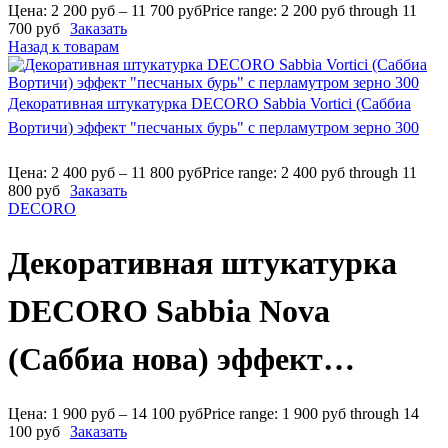
Цена:
2 200
руб
–
11 700
руб
Price range: 2 200 руб through 11
700 руб
Заказать
Назад к товарам
Декоративная штукатурка DECORO Sabbia Vortici (Саббиа
Вортичи) эффект "песчаных бурь" с перламутром зерно 300
Цена:
2 400
руб
–
11 800
руб
Price range: 2 400 руб through 11
800 руб
Заказать
DECORO
Декоративная штукатурка
DECORO Sabbia Nova
(Саббиа нова) эффект
“песчаных бурь” с
Цена:
1 900
руб
–
14 100
руб
Price range: 1 900 руб through 14
100 руб
Заказать