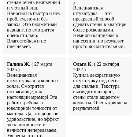
стенам очень необычный
)
и уютный вид.
Венецианская
Наносилась быстро и без
штукатурка — это
проблем, почти без
прекрасный способ
запаха. Это бюджетный
сделать стены в квартире
вариант, но смотрится
более роскошными.
очень стильно.
Немного капризная в
Влагостойкая и не
нанесении, но результат
плесневеет.
просто восхитительный.
Галина Ж.
( 27 марта
Ольга К.
( 22 октября
2025 )
2022 )
Венецианская
Купила декоративную
штукатурка для колонн в
штукатурку под песок
холле. Смотрится
для спальни. Текстура
потрясающе, как
выглядит шикарно,
настоящий мрамор! Эта
стены стали акцентом
работа требовала
комнаты. Очень довольна
ювелирной точности от
результатом!
мастера. Да, это дорогое
удовольствие, но эффект
эксклюзивности и
вечности непередаваем.
Уверены, что это