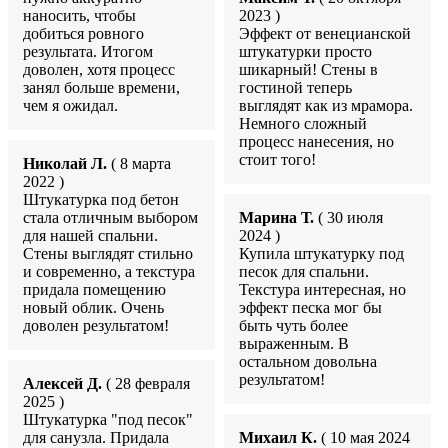
наносить, чтобы
2023 )
добиться ровного
Эффект от венецианской
результата. Итогом
штукатурки просто
доволен, хотя процесс
шикарный! Стены в
занял больше времени,
гостиной теперь
чем я ожидал.
выглядят как из мрамора.
Немного сложный
процесс нанесения, но
стоит того!
Николай Л.
( 8 марта
2022 )
Штукатурка под бетон
стала отличным выбором
Марина Т.
( 30 июля
для нашей спальни.
2024 )
Стены выглядят стильно
Купила штукатурку под
и современно, а текстура
песок для спальни.
придала помещению
Текстура интересная, но
новый облик. Очень
эффект песка мог бы
доволен результатом!
быть чуть более
выраженным. В
остальном довольна
результатом!
Алексей Д.
( 28 февраля
2025 )
Штукатурка "под песок"
для санузла. Придала
Михаил К.
( 10 мая 2024