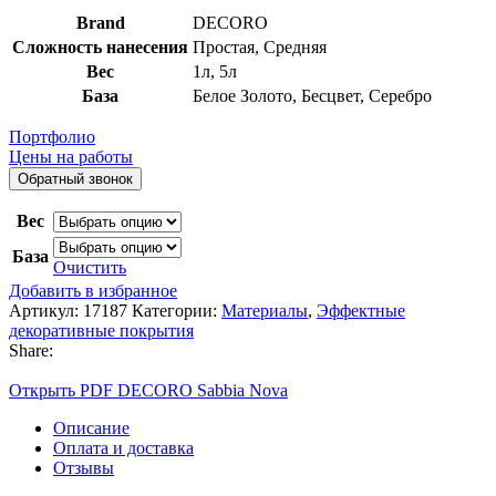
перламутром зерно 200
Brand
DECORO
Сложность нанесения
Простая
,
Средняя
Вес
1л
,
5л
База
Белое Золото
,
Бесцвет
,
Серебро
Портфолио
Цены на работы
Обратный звонок
Вес
База
Очистить
Добавить в избранное
Артикул:
17187
Категории:
Материалы
,
Эффектные
декоративные покрытия
Share:
Открыть PDF DECORO Sabbia Nova
Описание
Оплата и доставка
Отзывы