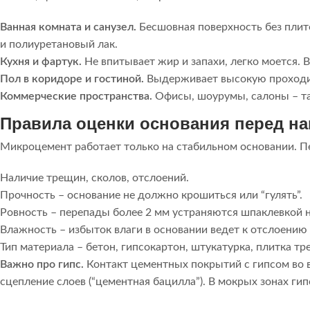
Ванная комната и санузел.
Бесшовная поверхность без плит
и полиуретановый лак.
Кухня и фартук.
Не впитывает жир и запахи, легко моется.
Пол в коридоре и гостиной.
Выдерживает высокую проходим
Коммерческие пространства.
Офисы, шоурумы, салоны – та
Правила оценки основания перед н
Микроцемент работает только на стабильном основании. П
Наличие трещин, сколов, отслоений.
Прочность – основание не должно крошиться или “гулять”.
Ровность – перепады более 2 мм устраняются шпаклевкой н
Влажность – избыток влаги в основании ведет к отслоению
Тип материала – бетон, гипсокартон, штукатурка, плитка т
Важно про гипс.
Контакт цементных покрытий с гипсом во в
сцепление слоев (“цементная бацилла”). В мокрых зонах 