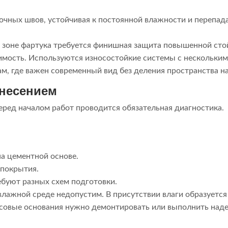
очных швов, устойчивая к постоянной влажности и перепа
 В зоне фартука требуется финишная защита повышенной сто
ость. Используются износостойкие системы с несколькими
м, где важен современный вид без деления пространства н
анесением
еред началом работ проводится обязательная диагностика.
а цементной основе.
 покрытия.
ребуют разных схем подготовки.
лажной среде недопустим. В присутствии влаги образуетс
гипсовые основания нужно демонтировать или выполнить на