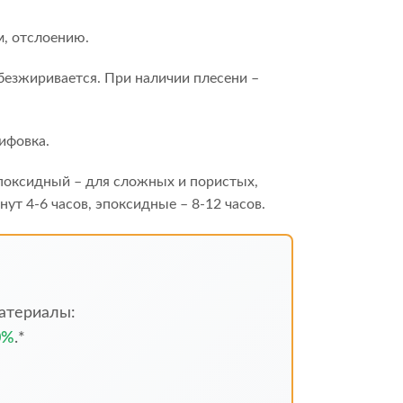
м, отслоению.
обезжиривается. При наличии плесени –
ифовка.
эпоксидный – для сложных и пористых,
т 4-6 часов, эпоксидные – 8-12 часов.
атериалы:
0%
.*