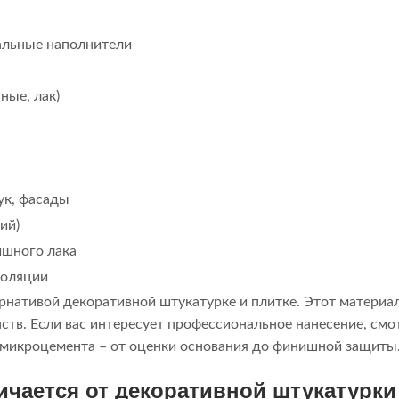
альные наполнители
ные, лак)
ук, фасады
ий)
ишного лака
золяции
нативой декоративной штукатурке и плитке. Этот материал
нств. Если вас интересует профессиональное нанесение, см
я микроцемента – от оценки основания до финишной защиты
ичается от декоративной штукатурки