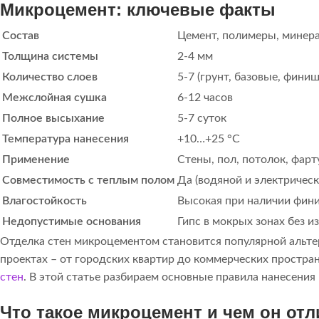
Микроцемент: ключевые факты
Состав
Цемент, полимеры, минер
Толщина системы
2-4 мм
Количество слоев
5-7 (грунт, базовые, финиш
Межслойная сушка
6-12 часов
Полное высыхание
5-7 суток
Температура нанесения
+10…+25 °C
Применение
Стены, пол, потолок, фарт
Совместимость с теплым полом
Да (водяной и электрическ
Влагостойкость
Высокая при наличии фин
Недопустимые основания
Гипс в мокрых зонах без и
Отделка стен микроцементом становится популярной альтер
проектах – от городских квартир до коммерческих простра
стен
. В этой статье разбираем основные правила нанесени
Что такое микроцемент и чем он отл