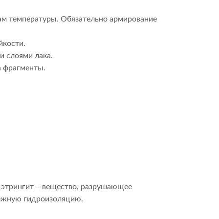
дам температуры. Обязательно армирование
йкости.
 слоями лака.
а фрагменты.
я этрингит – вещество, разрушающее
дежную гидроизоляцию.