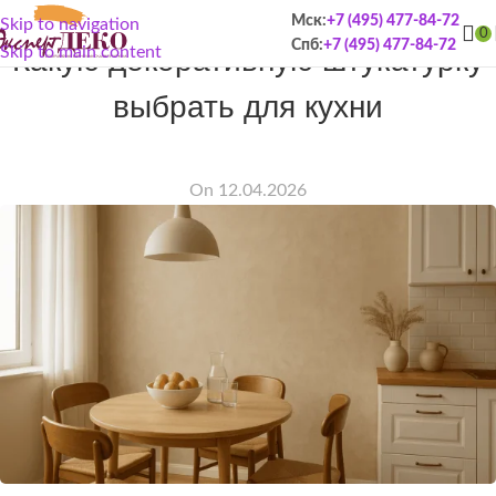
Мск:
+7 (495) 477-84-72
Skip to navigation
СТАТЬИ
0
Спб:
+7 (495) 477-84-72
Какую декоративную штукатурку
Skip to main content
выбрать для кухни
On 12.04.2026