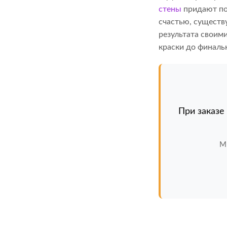
стены
придают по
счастью, существ
результата своими
краски до финаль
При заказе
М