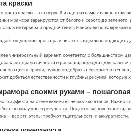
та краски
о цвета краски – это первый и один из самых важных шагов
нки мрамора варьируются от белого и серого до зеленого, 
ь стиль интерьера и предпочтения. Наиболее популярными 
оздаёт ощущение простора и чистоты, идеально подходит 
олее универсальный вариант, сочетается с большинством цв
 добавляет драматичности и роскоши, подходит для классиче
овного цвета краски, нужно подобрать несколько оттенков
ожет добиться естественности и глубины рисунка, которые 
мрамора своими руками – пошаговая
ого эффекта на стене включает несколько этапов. Важно с
обиться наилучшего результата. Подготовка поверхности, на
лка — все эти этапы требуют тщательности и аккуратности.
отовка поверхности