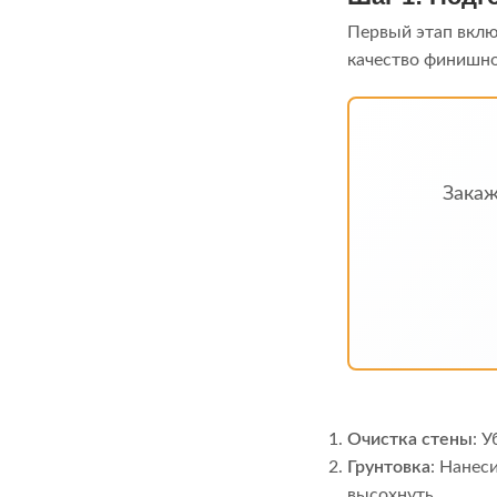
Первый этап вклю
качество финишно
Зака
Очистка стены
: 
Грунтовка
: Нанес
высохнуть.