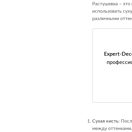
Растушевка – это
использовать сух
различными оттен
Expert-Dec
профессио
Сухая кисть
: Пос
между оттенками.