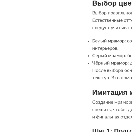
Выбор цве
Выбор правильног
Естественные отте
следует учитыват
Белый мрамор
: с
интерьеров.
Серый мрамор
: б
Чёрный мрамор
:
После выбора осн
текстур. Это пом
Имитация 
Создание мраморн
спешить, чтобы д
и финальная отде
Шаг 1: Подг