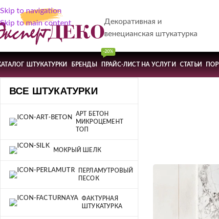
Skip to navigation
Декоративная и
Skip to main content
венецианская штукатурка
-20%
КАТАЛОГ ШТУКАТУРКИ
БРЕНДЫ
ПРАЙС-ЛИСТ НА УСЛУГИ
СТАТЬИ
ПО
ВСЕ ШТУКАТУРКИ
АРТ БЕТОН
МИКРОЦЕМЕНТ
ТОП
МОКРЫЙ ШЕЛК
ПЕРЛАМУТРОВЫЙ
ПЕСОК
ФАКТУРНАЯ
ШТУКАТУРКА