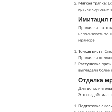
Мягкая тряпка
: Е
краске круговыми
Имитация 
Прожилки – это х
использовать тон
мраморе.
Тонкая кисть
: См
Прожилки должны
Растушевка прож
выглядели более 
Отделка м
Для дополнитель
Это создаёт иллю
Подготовка смес