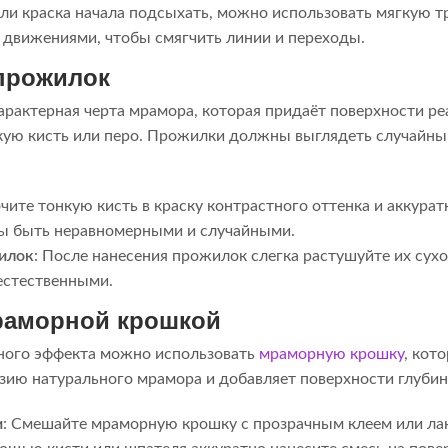
сли краска начала подсыхать, можно использовать мягкую т
 движениями, чтобы смягчить линии и переходы.
прожилок
арактерная черта мрамора, которая придаёт поверхности р
кую кисть или перо. Прожилки должны выглядеть случайны
очите тонкую кисть в краску контрастного оттенка и аккурат
 быть неравномерными и случайными.
илок
: После нанесения прожилок слегка растушуйте их сух
естественными.
раморной крошкой
ного эффекта можно использовать
мраморную крошку
, кот
зию натурального мрамора и добавляет поверхности глубин
и
: Смешайте мраморную крошку с прозрачным клеем или ла