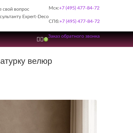
Мск:
+7 (495) 477-84-72
е свой вопрос
сультанту Expert-Deco
СПб:
+7 (495) 477-84-72
Заказ обратного звонка
0
катурку велюр