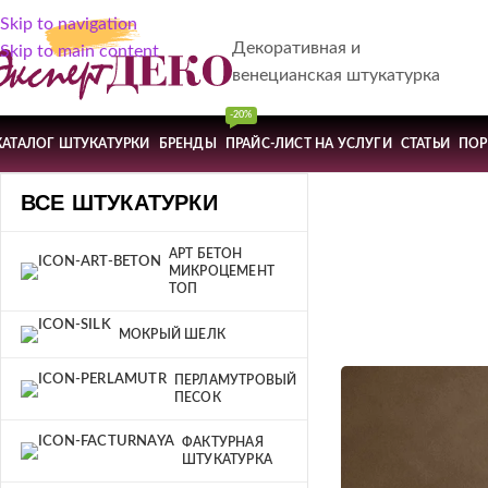
Skip to navigation
Декоративная и
Skip to main content
венецианская штукатурка
-20%
КАТАЛОГ ШТУКАТУРКИ
БРЕНДЫ
ПРАЙС-ЛИСТ НА УСЛУГИ
СТАТЬИ
ПО
ВСЕ ШТУКАТУРКИ
АРТ БЕТОН
МИКРОЦЕМЕНТ
ТОП
МОКРЫЙ ШЕЛК
ПЕРЛАМУТРОВЫЙ
ПЕСОК
ФАКТУРНАЯ
ШТУКАТУРКА