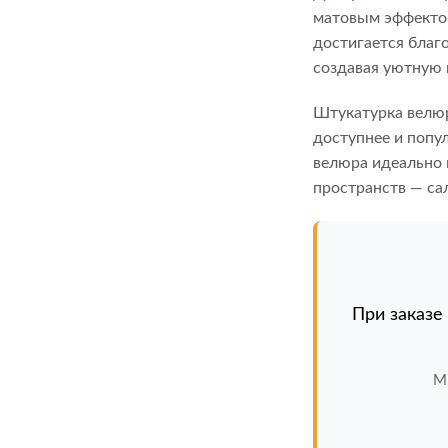
матовым эффектом
достигается благ
создавая уютную 
Штукатурка велюр
доступнее и попул
велюра идеально 
пространств — сал
При заказе
М