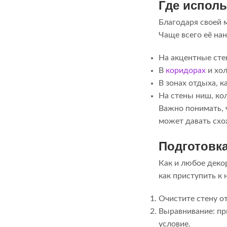
Где исполь
Благодаря своей 
Чаще всего её нан
На акцентные сте
В
коридорах
и хол
В зонах отдыха, к
На стены ниш, ко
Важно понимать, ч
может давать схо
Подготовк
Как и любое деко
как приступить к 
Очистите стену от
Выравнивание: пр
условие.