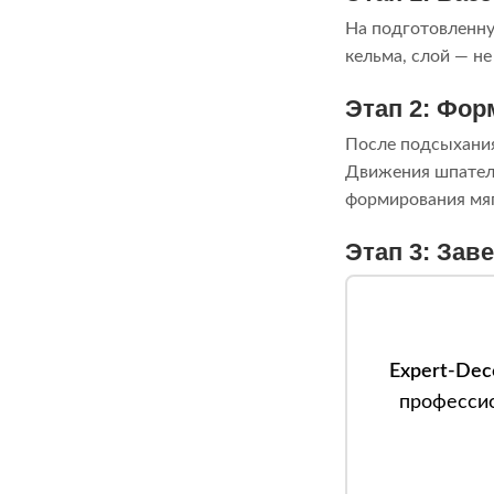
На подготовленну
кельма, слой — н
Этап 2: Фо
После подсыхания
Движения шпателе
формирования мя
Этап 3: Зав
Expert-Dec
профессио