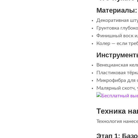
Материалы:
Декоративная штук
Грунтовка глубок
Финишный воск ил
Колер — если тре
Инструмент
Венецианская кел
Пластиковая тёрка
Микрофибра для 
Малярный скотч, 
Техника н
Технология нанес
Этап 1: Баз