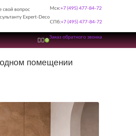
Мск:
+7 (495) 477-84-72
е свой вопрос
сультанту Expert-Deco
СПб:
+7 (495) 477-84-72
Заказ обратного звонка
0
в одном помещении