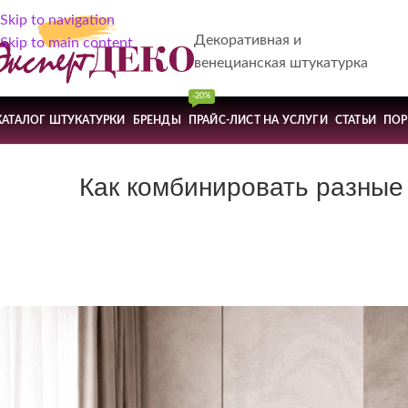
Skip to navigation
Декоративная и
Skip to main content
венецианская штукатурка
-20%
КАТАЛОГ ШТУКАТУРКИ
БРЕНДЫ
ПРАЙС-ЛИСТ НА УСЛУГИ
СТАТЬИ
ПО
Как комбинировать разные